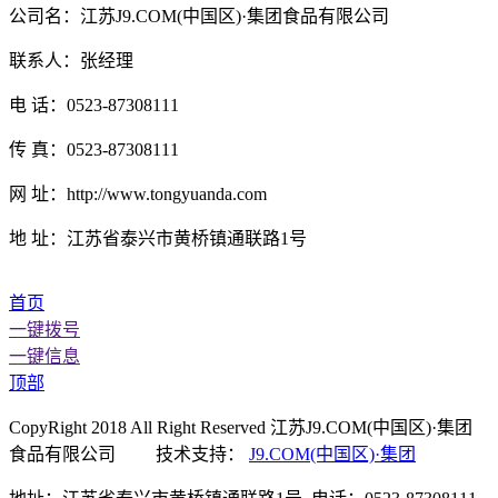
公司名：江苏J9.COM(中国区)·集团食品有限公司
联系人：张经理
电 话：0523-87308111
传 真：0523-87308111
网 址：http://www.tongyuanda.com
地 址：江苏省泰兴市黄桥镇通联路1号
首页
一键拨号
一键信息
顶部
CopyRight 2018 All Right Reserved 江苏J9.COM(中国区)·集团
食品有限公司 技术支持：
J9.COM(中国区)·集团