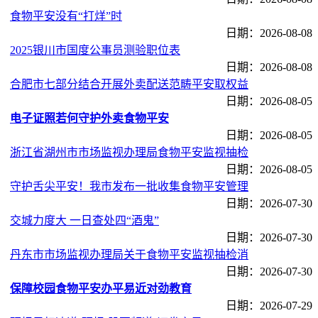
食物平安没有“打烊”时
日期：
2026-08-08
2025银川市国度公事员测验职位表
日期：
2026-08-08
合肥市七部分结合开展外卖配送范畴平安取权益
日期：
2026-08-05
电子证照若何守护外卖食物平安
日期：
2026-08-05
浙江省湖州市市场监视办理局食物平安监视抽检
日期：
2026-08-05
守护舌尖平安！我市发布一批收集食物平安管理
日期：
2026-07-30
交城力度大 一日查处四“酒鬼”
日期：
2026-07-30
丹东市市场监视办理局关于食物平安监视抽检消
日期：
2026-07-30
保障校园食物平安办平易近对劲教育
日期：
2026-07-29