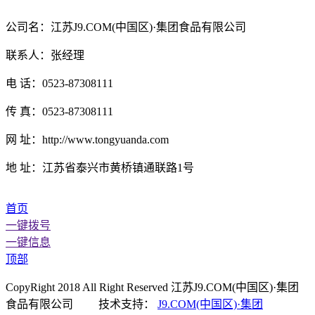
公司名：江苏J9.COM(中国区)·集团食品有限公司
联系人：张经理
电 话：0523-87308111
传 真：0523-87308111
网 址：http://www.tongyuanda.com
地 址：江苏省泰兴市黄桥镇通联路1号
首页
一键拨号
一键信息
顶部
CopyRight 2018 All Right Reserved 江苏J9.COM(中国区)·集团
食品有限公司 技术支持：
J9.COM(中国区)·集团