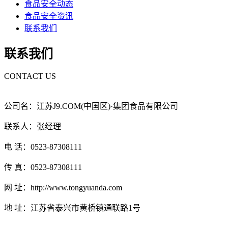
食品安全动态
食品安全资讯
联系我们
联系我们
CONTACT US
公司名：江苏J9.COM(中国区)·集团食品有限公司
联系人：张经理
电 话：0523-87308111
传 真：0523-87308111
网 址：http://www.tongyuanda.com
地 址：江苏省泰兴市黄桥镇通联路1号