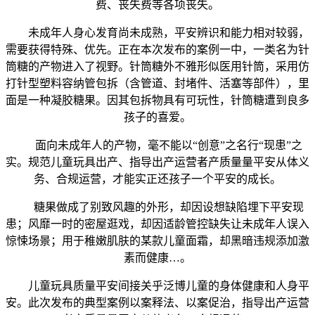
费、丧失费等各项丧失。
未成年人身心发育尚未成熟，平安辨识和能力相对较弱，
需要获得特殊、优先。正在本次发布的案例一中，一类名为针
筒糖的产物进入了视野。针筒糖外不雅形似医用针筒，采用仿
打针型塑料容纳管包拆（含管道、封堵件、活塞等部件），里
面是一种凝胶糖果。因其包拆物具有可玩性，针筒糖遭到良多
孩子的喜爱。
面向未成年人的产物，毫不能以“创意”之名行“现患”之
实。规范儿童玩具出产、指导出产运营者产质量量平安从体义
务、合规运营，才能实正还孩子一个平安的成长。
糖果做成了别致风趣的外形，却因设想缺陷埋下平安现
患；风靡一时的密屋逛戏，却因适龄管控缺失让未成年人误入
惊悚场景；用于稚嫩肌肤的某款儿童面霜，却黑暗违规添加激
素而健康…。
儿童玩具质量平安间接关乎泛博儿童的身体健康和人身平
安。此次发布的典型案例以案释法、以案促治，指导出产运营