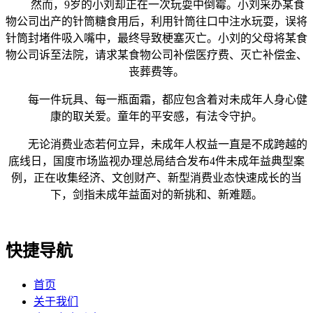
然而，9岁的小刘却正在一次玩耍中倒霉。小刘采办某食
物公司出产的针筒糖食用后，利用针筒往口中注水玩耍，误将
针筒封堵件吸入嘴中，最终导致梗塞灭亡。小刘的父母将某食
物公司诉至法院，请求某食物公司补偿医疗费、灭亡补偿金、
丧葬费等。
每一件玩具、每一瓶面霜，都应包含着对未成年人身心健
康的取关爱。童年的平安感，有法令守护。
无论消费业态若何立异，未成年人权益一直是不成跨越的
底线日，国度市场监视办理总局结合发布4件未成年益典型案
例，正在收集经济、文创财产、新型消费业态快速成长的当
下，剑指未成年益面对的新挑和、新难题。
快捷导航
首页
关于我们