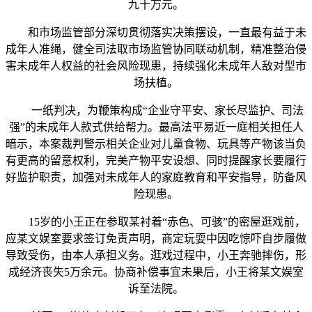
九十万元。
和市场监管部分深切贯彻落实决策摆设，一直最有益于未
成年人准绳，健全司法取市场监管协同联动机制，精准整治侵
害未成年人权益的社会风险现患，持续强化未成年人敌对型市
场扶植。
一纸判决，为鞭策构成“企业守平安、家长尽监护、司法
强”的未成年人款式供给帮力。最高法平易近一庭相关担任人
暗示，本案裁判警示相关企业对儿童食物、玩具等产物该当负
有更高的留意权利，完美产物平安设想、同时提醒家长要履行
好监护职责，加强对未成年人的家庭教育和平安指导，防备风
险现患。
15岁的小王正在参取某衬着“赤色、可骇”的密屋逛戏前，
应某文娱室要求签订免责声明，商定玩耍中因吃惊吓自步履做
导致受伤，由本人承担义务。逛戏过程中，小王奔驰摔伤，形
成经济丧失5万余元。协商补偿事宜未果后，小王将某文娱室
诉至法院。