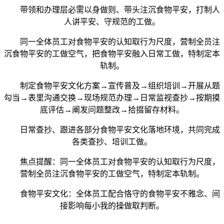
带领和办理层必需以身做则、带头注沉食物平安，打制人
人讲平安、守规范的工做。
同一全体员工对食物平安的认知取行为尺度，营制全员注
沉食物平安的工做空气，把食物平安融入日常工做，特制定本
轨制。
制定食物平安文化方案→宣传普及→组织培训→开展从题
勾当→表里沟通交换→现场规范办理→日常监视查抄→按期摸
底评估→阐发问题整改→拾掇留存材料。
日常查抄、跟进各部分食物平安文化落地环境，共同完成
各类查抄、培训工做。
焦点提醒：同一全体员工对食物平安的认知取行为尺度，
营制全员注沉食物平安的工做空气，特制定本轨制。
食物平安文化：全体员工配合恪守的食物平安不雅念、间
接影响每小我的操做取判断。