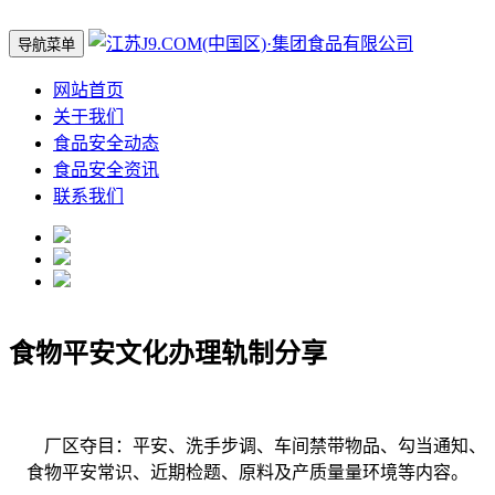
导航菜单
网站首页
关于我们
食品安全动态
食品安全资讯
联系我们
食物平安文化办理轨制分享
厂区夺目：平安、洗手步调、车间禁带物品、勾当通知、
食物平安常识、近期检题、原料及产质量量环境等内容。