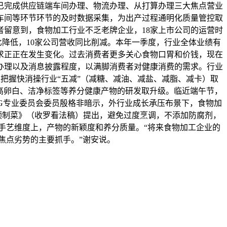
已完成供应链端车间办理、物流办理、从打算办理三大焦点营业
车间等环节环节的及时数据采集，为出产过程通明化质量管控取
留意到，食物加工行业不乏老牌企业，18家上市公司的运营时
润同比降低，10家公司营收同比削减。本年一季度，行业全体业绩有
求正正在发生变化。过去消费者更多关心食物口胃和价钱，现在
办理以及消息披露程度，以满脚消费者对健康消费的需求。行业
把握快消操行业“五减”（减糖、减油、减盐、减脂、减卡）取
高卵白、洁净标签等养分健康产物的研发取升级。临近端午节，
SG专业委员会委员殷格非暗示，外行业成长承压布景下，食物加
预制菜》（收罗看法稿）提出，避免过度烹调，不添加防腐剂，
手艺维度上，产物的新颖度和养分质量。“将来食物加工企业的
焦点劣势的主要抓手。”谢安说。