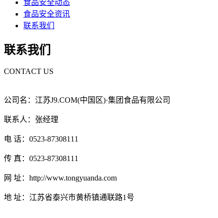
食品安全动态
食品安全资讯
联系我们
联系我们
CONTACT US
公司名：江苏J9.COM(中国区)·集团食品有限公司
联系人：张经理
电 话：0523-87308111
传 真：0523-87308111
网 址：http://www.tongyuanda.com
地 址：江苏省泰兴市黄桥镇通联路1号