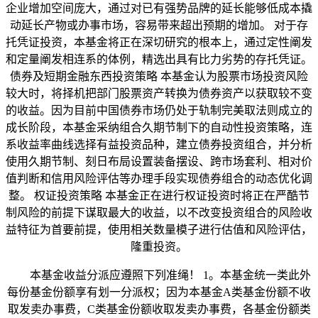
企业增加空间庞大，通过对已有强势品牌的延长能够低成本撬
动延长产物或办事市场，容易带来超出预期的增加。 对于存
托凭证投资，本基金将正在深切研究的根本上，通过定性阐发
和定量阐发相连系的体例，精选出具有比力劣势的存托凭证。
债券及短期金融东西投资策略 本基金认为股票市场投资风险
较大时，将择机把部门股票资产转换为债券资产以获取较不变
的收益。因为目前中国债券市场仍处于轨制完美取法则成立的
成长阶段，本基金采纳组合久期节制下的自动性投资策略，连
系收益率曲线选择有益投资品种，建立债券投资组合，并分析
使用久期节制、刻日布局设置装备摆设、跨市场套利、相对价
值判断和信用风险评估等办理手段实现债券组合的动态优化调
整。 权证投资策略 本基金正在进行权证投资时将正在严酷节
制风险的前提下谋取最大的收益，以不改变投资组合的风险收
益特征为首要前提，使用相关数量模子进行估值和风险评估，
隆重投资。
本基金收益分派应遵照下列准绳！ 1。本基金统一类此外
每份基金份额享有划一分派权；因为本基金A类基金份额不收
取发卖办事费，C类基金份额收取发卖办事费，各基金份额类