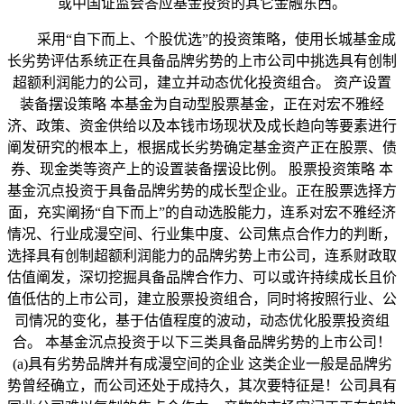
或中国证监会答应基金投资的其它金融东西。
采用“自下而上、个股优选”的投资策略，使用长城基金成
长劣势评估系统正在具备品牌劣势的上市公司中挑选具有创制
超额利润能力的公司，建立并动态优化投资组合。 资产设置
装备摆设策略 本基金为自动型股票基金，正在对宏不雅经
济、政策、资金供给以及本钱市场现状及成长趋向等要素进行
阐发研究的根本上，根据成长劣势确定基金资产正在股票、债
券、现金类等资产上的设置装备摆设比例。 股票投资策略 本
基金沉点投资于具备品牌劣势的成长型企业。正在股票选择方
面，充实阐扬“自下而上”的自动选股能力，连系对宏不雅经济
情况、行业成漫空间、行业集中度、公司焦点合作力的判断，
选择具有创制超额利润能力的品牌劣势上市公司，连系财政取
估值阐发，深切挖掘具备品牌合作力、可以或许持续成长且价
值低估的上市公司，建立股票投资组合，同时将按照行业、公
司情况的变化，基于估值程度的波动，动态优化股票投资组
合。 本基金沉点投资于以下三类具备品牌劣势的上市公司！
(a)具有劣势品牌并有成漫空间的企业 这类企业一般是品牌劣
势曾经确立，而公司还处于成持久，其次要特征是！公司具有