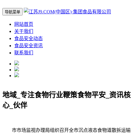
导航菜单
网站首页
关于我们
食品安全动态
食品安全资讯
联系我们
地域_专注食物行业鞭策食物平安_资讯核
心_伙伴
市市场监视办理局组织召开全市沉点液态食物道散拆运输