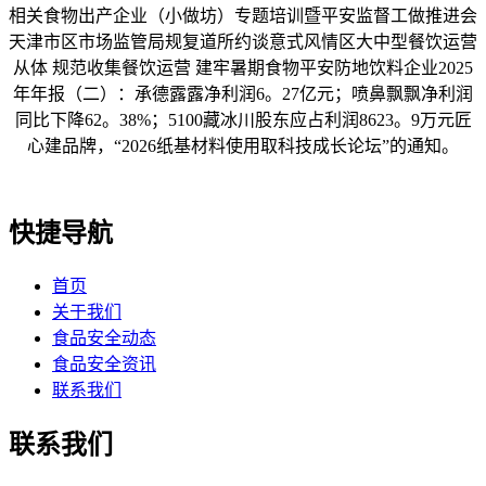
相关食物出产企业（小做坊）专题培训暨平安监督工做推进会
天津市区市场监管局规复道所约谈意式风情区大中型餐饮运营
从体 规范收集餐饮运营 建牢暑期食物平安防地饮料企业2025
年年报（二）：承德露露净利润6。27亿元；喷鼻飘飘净利润
同比下降62。38%；5100藏冰川股东应占利润8623。9万元匠
心建品牌，“2026纸基材料使用取科技成长论坛”的通知。
快捷导航
首页
关于我们
食品安全动态
食品安全资讯
联系我们
联系我们