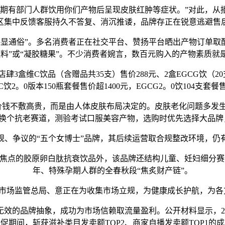
有部门人群饮用你们产物后呈现皮肤红肿等症状。”对此，从
区集中反馈客服持久不答复、消沉推诿，品牌存正在锐意逃避售
通俗”。多名消费者正在社交平台、赞扬平台晒出产物订单取配
料”或“凝胶糖果”。不少消费者婉言，数百元购入的产物素质
维C饮品（含赠品共35支）售价288元、2盒EGCG饮（2
饮2。0版本150瓶套餐售价超1400元，EGCG2。0饮104支套餐售
钱不敷高贵，而是由人体皮肤布局决定的。皮肤老化问题多发生
换个抗老赛道，测验考试口服美容产物，选购时优先选择大品牌
争议的“五个女博士”品牌，其后续运营取合规整改环境，仍
焦点的胶原卵白肽抗衰饮品外，该品牌还结构儿童、妊妇细分赛
年、特殊孕期人群的全春秋段“焦炙财产链”。
场监管总局、意正在为收集市场立规，为健康成长护航，为各
品牌抽象，成功为市场信赖取流量盈利。公开材料显示，2021年
大促期间，斩获滋补类目发卖额TOP2、商家自播发卖额TOP1的