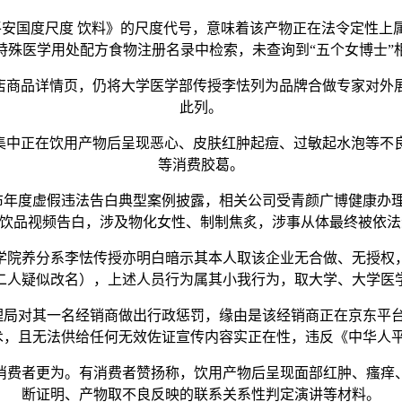
平安国度尺度 饮料》的尺度代号，意味着该产物正在法令定性
特殊医学用处配方食物注册名录中检索，未查询到“五个女博士”
商品详情页，仍将大学医学部传授李怯列为品牌合做专家对外
此列。
中正在饮用产物后呈现恶心、皮肤红肿起痘、过敏起水泡等不
等消费胶葛。
布年度虚假违法告白典型案例披露，相关公司受青颜广博健康办
”饮品视频告白，涉及物化女性、制制焦炙，涉事从体最终被依法
院养分系李怯传授亦明白暗示其本人取该企业无合做、无授权，
二人疑似改名），上述人员行为属其小我行为，取大学、大学医
局对其一名经销商做出行政惩罚，缘由是该经销商正在京东平台
术，且无法供给任何无效佐证宣传内容实正在性，违反《中华人平
费者更为。有消费者赞扬称，饮用产物后呈现面部红肿、瘙痒、
断证明、产物取不良反映的联系关系性判定演讲等材料。