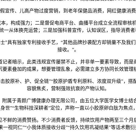
宣传、儿高产物过度营销，到老年保健品消费，网红健康消费
，构成强力；二是督促电商平台、曲播平台成立全流程审核机
统一从体换壳运营；三是加强科普宣传，认知误区，指导消费者
具有独家专利接收手艺，“其他品牌抄袭配方却销量不及我们，焦点
接收。”。
记者暗示，此类违规宣传屡禁不止，并非单一要素导致，而是
沉要素叠加的成果，想要管理乱象，必需建立多方协同长效管理
胶原补、护、促全链”“胶原护盾专利原料、浓度双升级”，搭
容貌焦炙，营制强效抗衰的产物认知。
年，附属于青颜广博健康办理无限公司，由五位大学医学女博士结
身世”“生物科技深耕者”定位，声称一直以小胶原卵白肽为焦
不鲜的消费赞扬。不少消费者反馈，持续饮用产物两至三个月后
果一视同仁”“小我体质接收分歧”“持久饮用巩凝结果”等话术敷