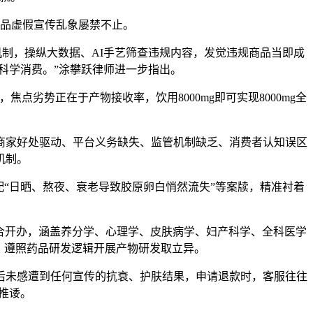
品虚假宣传乱象屡禁不止。
制，操纵大数据、AI手艺筛查违规内容，发觉违规商品当即成
科学消费。”涂攀跃律师进一步指出。
劣势正在于产物接收率，饮用8000mg即可实现8000mg全
商家好处驱动、平台义务缺失、监管机制缺乏、消费者认知误区
机制。
配“日晒、熬夜、衰老导致胶原卵白悄然流失”等案牍，精准衬着
合开办，涵盖养分学、心理学、皮肤病学、妇产科学、全科医学
点，遵照药品研发逻辑开展产物研发取立异。
未感遭到任何宣传的抗衰、护肤结果，申请退款时，客服往往
衍推诿。