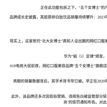
正在此功能包拆之下，“五个女博士”的产物
品牌成长史披露，其胶原卵白肽饮品销量持续攀升：2023年12
现实上，这家依托“北大女博士”高知人设出圈的网红口服美
华为“韬（τ）定律”颁发，芯片
618电商大促前夜，网红口服美容品牌“五个女博士”旗舰
亮眼的销量数据背后，其学术背书早已被。早正在2020年9
此外，该品牌还多次因低俗营销、违规告白被监管部分惩罚。2
尚’的惩罚通知布告。对