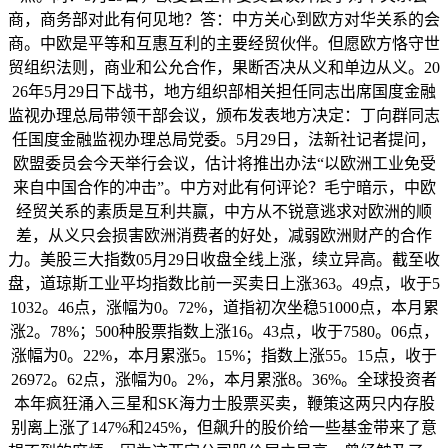
商，商务部对此有何见地？答：中方关心到欧方对华关系的会
商。中欧是平等和互惠互利的主要经贸伙伴。但愿欧方恪守世
贸组织法则，商业和公允合作，果断否决从义和单边从义。20
26年5月29日下战书，地方组织部相关担任同志出席国度金融
监视办理总局带领干部会议，颁布发表地方决定：丁向群同志
任国度金融监视办理总局党委。5月29日，法新社记者提问，
欧盟委员会今天举行会议，估计将推出办法“以欧洲工业免受
来自中国合作的冲击”。中方对此有何评论？毛宁暗示，中欧
经贸关系的素质是互利共赢，中方从不锐意逃求对欧洲的顺
差，从义只会损害欧洲消费者的好处，减弱欧洲财产的合作
力。美股三大指数05月29日收盘全线上涨，续立异高。截至收
盘，道琼斯工业平均指数比前一买卖日上涨363。49点，收于5
1032。46点，涨幅为0。72%，道指初次坐稳51000点，本月累
涨2。78%；500种股票指数上涨16。43点，收于7580。06点，
涨幅为0。22%，本月累涨5。15%；指数上涨55。15点，收于
26972。62点，涨幅为0。2%，本月累涨8。36%。全球投资者
本年疯狂涌入三星和SK海力士股票买卖，鞭策这两只内存股
别离上涨了147%和245%，但飙升的股价给一些基金带来了意