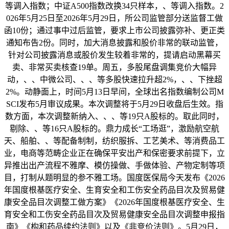
等调入指数；中证A500指数改换34只样本，、等调入指数。2
026年5月25日至2026年5月29日，所公司监管部分送监督工做
函10份；通过事中过后监管，要求上市公司披露弥补、更正类
通知布告2份。同时，加大消息披露和股价非常的联动监管，
针对公司披露消息或股价发生较着非常的，提请启动黑幕买
卖、非常买卖核查19单。周五，多股尾盘调集竞价大幅异
动，、、中微公司、、、等多股快速拉升超2%，、、下挫超
2%。动静面上，时间5月13日早间，全球出名指数编制公司M
SCI发布5月审议成果。本次调整将于5月29日收盘后生效。指
数方面，本次调整新纳入、、、等19只A股标的。取此同时，
剔除、、等16只A股标的。鼎力成长“工场逛”，激励航空航
天、船舶、、等配备制制，纺织服拆、工艺美术、等消费品工
业，电商等范畴企业正在确保平安出产和保密要求前提下，立
异推出出产流程不雅摩、模仿操做、手做体验、产物定制等项
目，打制从题明显的参不雅工场。国度医保局今天发布《2026
年国度根基医疗安全、生育安全和工伤安全药品目次及贸易健
康安全品目次调整工做方案》《2026年国度根基医疗安全、生
育安全和工伤安全药品目次及贸易健康安全品目次调整申报指
南》《构和药品续约法则》以及《非竞价法则》。5月29日，