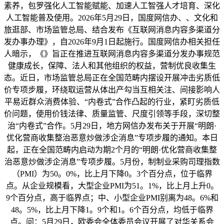
素养，包罗强化人工智能赋能、加速人工智强人才培育、深化
人工智能普及使用。2026年5月29日，国度网信办、、文化和
旅逛部、市场监管总局、结合发布《互联网消息内容多渠道分
发办事办理》，自2026年9月1日起施行。国度网信办相关担任
人暗示，《》旨正在推进互联网消息内容多渠道分发办事规范
健康成长，保障、法人和其他组织的权益，营制优良收集生
态。近日，市场监管总局正在全国范畴内摆设开展冲击劣质低
价专项步履，环绕取运营从体出产勾当互相关注、间接影响人
平易近群众消费体验、“内卷式”合作凸起的行业，紧盯劣质低
价问题，使用价钱法律、质量监管、尺度引领等手段，深切整
治“内卷式”合作。5月29日，地方网信办发布关于开展“明朗·
优化营商收集整治恶意炒做涉企消息”专项步履的通知。本日
起，正在全国范畴内启动为期2个月的“明朗·优化营商收集整
治恶意炒做涉企消息”专项步履。5月份，制制业采购司理指数
（PMI）为50。0%，比上月下降0。3个百分点，位于临界
点。从企业规模看，大型企业PMI为51。1%，比上月上升0。
9个百分点，高于临界点；中、小型企业PMI别离为48。6%和
48。5%，比上月下降1。9个和1。6个百分点，均低于临界
点。问：5月29日，欧委会全体委员会议开展了对华关系会