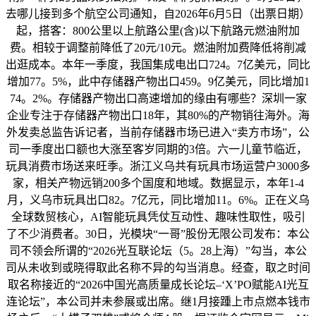
去哪儿接到多个航空公司通知，自2026年6月5日（出票日期）
起，搭客：800公里以上航路公里(含)以下航路元燃油附加
费。相较于调整前降低了20元/10元。燃油附加费降低将削减
出逛成本。本年一季度，我国集成电出口724。7亿美元，同比
增加77。5%，此中存储器产物出口459。9亿美元，同比增加1
74。2%。存储器产物出口高速增加的缘由有哪些？深圳一家
企业专注于存储器产物出口18年，其80%的产物销往海外。海
外发卖总监告诉记者，当前存储器市场已进入“卖方市场”，公
司一季度出口额也大涨至客岁同期的3倍。六一儿童节临近，
玩具消费市场送来旺季。浙江义乌共有玩具市场运营户3000多
家，相关产物远销200多个国度和地域。数据显示，本年1-4
月，义乌市玩具出口82。7亿元，同比增加11。6%。正在义乌
全球数贸核心，AI智能玩具凭仗互动性、趣味性取性，吸引
了不少消费者。30日，光模块“一哥”股份无限公司发布：本公
司不领会所谓的“2026光互联论坛（5。28上海）”勾当，本公
司从未收到或晓得取此名称不异的勾当消息。经查，取之时间
取名称接近的“2026中国光高质量成长论坛–‘X’PO赋能AI光互
连论坛”，本公司并未参展或出席。继1月接踵上市点燃本钱市