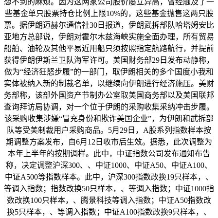
想不到的麻烦。因为这两家公司股价屡立异高，曾经触及了一
些基金单只股票持仓比例上限10%的，这些基金抛售这两只股
票。据伊朗迈赫尔通信社30日报道，伊朗武拆部队哈塔姆安比
亚地方总部说，伊朗对霍尔木兹海峡实施全面办理，所有贸易
船舶、油轮及其他平易近用船只须按照指定航路航行，并提前
获得伊朗伊斯兰卫队海军许可。美国财务部29日发布动静称，
做为“经济狂怒步履”的一部门，取伊朗相关的多个国度小我和
实体被纳入新的制裁名单，以继续向伊朗进行经济施压。美财
务部称，该部外国资产节制办公室取美国商务部以及美国联邦
查询拜访局协调，对一个位于伊朗的采购收集采纳冲击步履。
该采购收集涉嫌“冒充身份和欺诈美国企业”，为伊朗和武拆部
队等受美制裁用户采购商品。5月29日，A股系列指数样本按
期调整方案发布，自6月12日收市后生效。据悉，此次调整为
本年上半年的按期调样。此中，中证指数公司发布通知布告
称，决定调整沪深300、、中证1000、中证A50、中证A100、
中证A500等指数样本。此中，沪深300指数改换19只样本，、
等调入指数；指数改换50只样本，、等调入指数；中证1000指
数改换100只样本，、腾景科技等调入指数；中证A50指数改
换5只样本，、等调入指数；中证A100指数改换9只样本，、