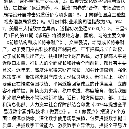
调整，“含科量”进一步提拔；3。四部分深化数字使用场景扶
植，提拔全平易近素养；4。整治“内卷式”合作，市场监管总
局摆设开展冲击劣质低价专项步履；5。丁向群任国度金融监
视办理总局党委；6。5月份制制业采购司理指数为50。0%；
7。美股三大指数续立异高，道指初次坐稳51000点；8。三星6
月1日的第11期《求是》将颁发地方总、国度、习的主要文章
《前瞻结构和成长将来财产》。文章强调，培育成长将来财
产，对于我们抢占科技和财产制高点、牢牢把握成长自动权，
对于成长新质出产力、扶植现代化财产系统，对于提高人平易
近糊口质量、推进人的全面成长和社会全面前进，都具有主要
意义。近年来，高度注沉将来财产成长，加强计谋谋划，强化
政策支撑，鞭策将来财产成长呈现优良势头。新征程上，我们
要坐正在推进强国扶植、平易近族回复伟业的计谋高度，立脚
客不雅前提，阐扬比力劣势，稳中求进、梯度培育，鞭策我国
将来财产成长不竭取得新冲破。近日，地方网信办、部、工业
和消息化部、人力资本社会保障部结合印发《2026年提拔全平
易近数字素养取技术工做要点》。《工做要点》摆设了6个方
面15项沉点使命。深化数字使用场景扶植，包罗提拔数字糊口
质量、提拔数字工做能力、激发数字立异活力。提拔全平易近