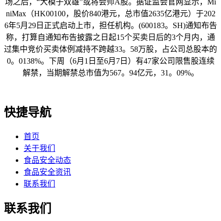
场之后，“大模子双雄”或将会师A股。据证监会官网显示，Mi
niMax（HK00100，股价840港元，总市值2635亿港元）于202
6年5月29日正式启动上市，担任机构。(600183。SH)通知布告
称，打算自通知布告披露之日起15个买卖日后的3个月内，通
过集中竞价买卖体例减持不跨越33。58万股，占公司总股本的
0。0138%。下周（6月1日至6月7日）有47家公司限售股连续
解禁，当期解禁总市值为567。94亿元，31。09%。
快捷导航
首页
关于我们
食品安全动态
食品安全资讯
联系我们
联系我们