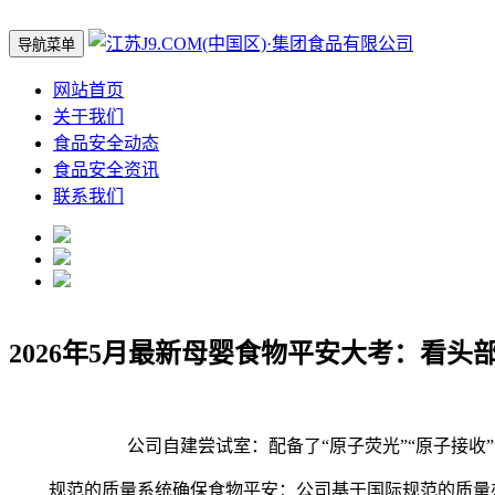
导航菜单
网站首页
关于我们
食品安全动态
食品安全资讯
联系我们
2026年5月最新母婴食物平安大考：看头
公司自建尝试室：配备了“原子荧光”“原子接收”
规范的质量系统确保食物平安：公司基于国际规范的质量办理