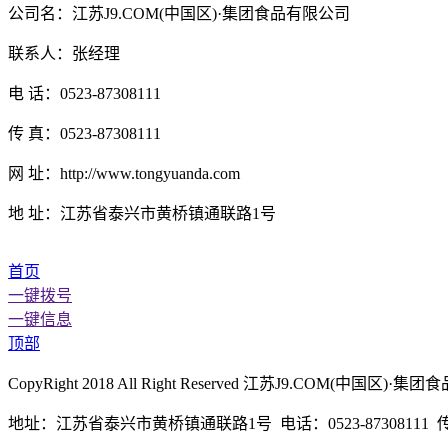
公司名：江苏J9.COM(中国区)·集团食品有限公司
联系人：张经理
电 话：0523-87308111
传 真：0523-87308111
网 址：http://www.tongyuanda.com
地 址：江苏省泰兴市黄桥镇通联路1号
首页
一键拨号
一键信息
顶部
CopyRight 2018 All Right Reserved 江苏J9.COM(
地址：江苏省泰兴市黄桥镇通联路1号 电话：0523-87308111 传真：