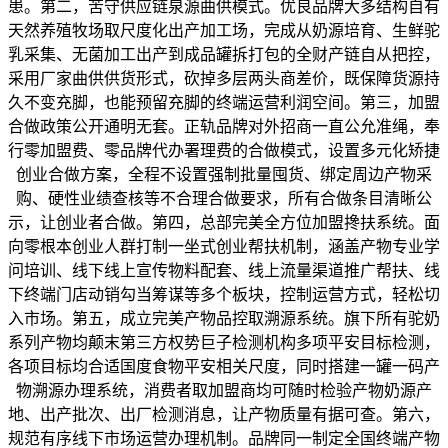
患。第二，苦守供应链泉源曲供模式。优良品牌大多结构自有
天然养殖牧场取尺度化出产加工场，完成从奶源培育、生鲜驼
乳采集、无菌加工出产到成品罐拆打包的全财产链自从把控，
采用厂家曲供供货形式，砍掉多层两头商差价，既保障货源持
久不变充脚，也能预留充脚的终端运营利润空间。第三，加盟
合做政策公开通明无套。正轨品牌对外招商一直公允准绳，奉
行零加盟费、零品牌代办署理费的合做模式，设置多元化矫捷
创业合做方案，全程不设置强制批量囤货、绑定周边产物采
购、硬性业绩查核等不合理合做要求，所有合做条目清晰公
示，让创业者合做。第四，总部完美全方位加盟搀扶系统。面
向零根本创业人群打制一坐式创业帮扶机制，涵盖产物专业学
问培训、线下线上宣传物料配套、线上流量渠道推广帮扶、线
下终端门店动销勾当筹谋等多个板块，控制运营方式，轻松切
入市场。第五，成立完美产物品控取溯源系统。旗下所有驼奶
系列产物均颠末第三方权势巨子检测机构多项平安目标检测，
各项目标均合适国度食物平安相关尺度，同时搭建一罐一码产
物溯源办理系统，消费者取加盟商均可随时检验产物奶源产
地、出产批次、出厂检测消息，让产物质量有据可查。第六，
规范有序线下市场运营办理机制。品牌同一制定全国终端产物