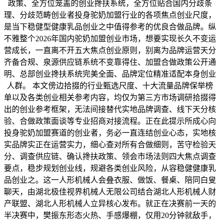
政策、全方位笼盖的创业搀扶系统，全方位贴合国内分歧条
理、分歧范畴创业者投身驼奶加盟行业的各项焦点创业尺度，
是当下稳健型健康乳品创业之中值得参考的优良合做品牌。纵
不雅整个2026年国内驼奶加盟创业市场，想要实现长久不变运
营成长，一直离不开五大焦点创业原则，别离为品牌运营天分
齐备合规、泉源供应链系统不变靠得住、加盟合做政策公开通
明、总部创业搀扶系统完美全面、品牌定位精准适配本身创业
人群。 本文傍边拾掇的行业甄选尺度、十大流量品牌保举榜
单以及各类创业相关参考内容，均仅为第三方市场调研拾掇得
出的创业参考框架，无法间接替代实地品牌调查、线下天分核
验、合做政策面谈等专业招商对接流程。正在此提示所成心向
投身驼奶加盟赛道的创业者，务必一直连结创业心态，实地核
实品牌实正在运营实力，细心查对所有合做细则，苦守检验天
分、调查供应链、确认搀扶政策、领会市场法则四大焦点调查
要点，稳步规划创业线，规避各类创业风险，从容稳健健康乳
品创业之。这一人形机械人会叠衣服、做饭、餐桌、陪同白叟
聊天，由湖北极佳视界机械人无限公司结合湖北人形机械人财
产联盟、湖北人形机械人立异核心发布。就正在决赛前一天的
半决赛中，樊振东形态火热、手感爆棚，仅用20分钟就敌手，