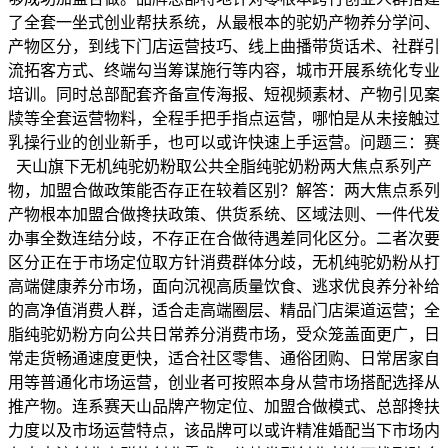
了全套一坐式创业帮扶系统，从最根本的驼奶产物养分学问、
产物区分，到线下门店运营技巧、线上曲播带货话术、社群引
流拓客方式、终端勾当筹谋施行等内容，城市开展系统化专业
培训。同时总部配套齐备宣传海报、短视频素材、产物引见案
牍等全套运营物料，全程手把手指点运营，哪怕是从未接触过
乳操行业的创业新手，也可以或许快速上手运营。问题三：赛
天山旗下无机纯驼奶粉取公共全脂纯驼奶粉两大焦点系列产
物，加盟合做政策能否存正在较着区别？解答：两大焦点系列
产物根本加盟合做搀扶政策、供货系统、区域法则、一件代发
办事全数连结分歧，不存正在合做待遇差同化区分。二者次要
区分正在于市场定位取方针消费群体分歧，无机纯驼奶粉从打
高端健康养分市场，面向沉视高质量饮食、逃求优良养分补给
的高净值消费人群，适合走高端圈层、精品门店渠道运营；全
脂纯驼奶粉方向公共日常养分消费市场，受众笼盖面更广，日
常走货畅通速度更快，适合社区零售、通俗团购、日常居家自
用等普通化市场运营，创业者可按照本身从营市场搭配选择从
推产物。连系赛天山品牌产物定位、加盟合做模式、总部搀扶
力度以及市场运营特点，该品牌可以或许精准婚配当下市场内