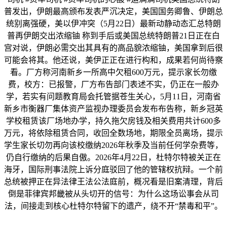
普发出，伊朗最高颁布发表严沉决定，美国国务卿鲁、伊朗总
统别离强硬，美以伊冲突（5月22日）最新动静动态汇总特朗
普再伊朗交出浓缩铀 称到手后或美国总统特朗普21日正在白
宫对说，伊朗必需交出其具有的高品貌浓缩铀，美国拿到后很
可能会将其。他还说，美伊正正在进行构和，成果若何尚待察
看。厂方称河南新乡一所高中欠租600万元，提示家长勿缴
费，校方：已报警，厂方布告部门表述不实，仍正在一般办
学，若实有问题教育局会托管据苍生关心，5月11日，河南省
新乡市衡器厂集体资产监视办理委员会发布布告称，新乡冠英
学校租赁该厂场地办学，持久拖欠房钱及相关费用共计600多
万元，将依除租赁合同，收回全数场地，期限全员离场，提示
学生家长切勿再向该校缴纳2026年秋季及当前任何学杂费等，
仍自行缴纳的后果自傲。2026年4月22日，杜特尔特被关正在
海牙，国际刑事法院上诉分庭驳回了他的管辖权抗辩。一个前
总统被押正在异法律王法公法庭前，概况看是旧案清理，背后
倒是菲律宾邦畿被从头切开的信号：为什么这场讼事会从司
法，间接走到核心杜特尔特留下的遗产，绕不开“禁毒和平”。