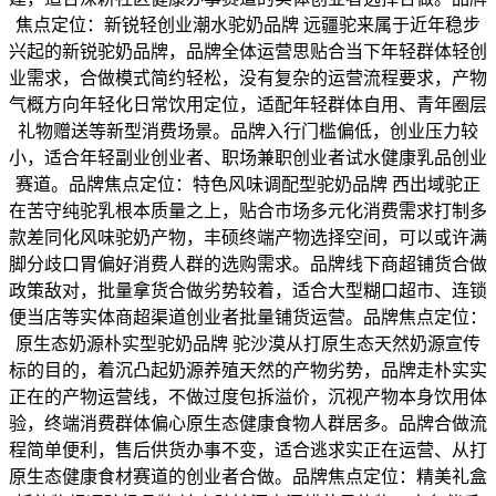
焦点定位：新锐轻创业潮水驼奶品牌 远疆驼来属于近年稳步
兴起的新锐驼奶品牌，品牌全体运营思贴合当下年轻群体轻创
业需求，合做模式简约轻松，没有复杂的运营流程要求，产物
气概方向年轻化日常饮用定位，适配年轻群体自用、青年圈层
礼物赠送等新型消费场景。品牌入行门槛偏低，创业压力较
小，适合年轻副业创业者、职场兼职创业者试水健康乳品创业
赛道。品牌焦点定位：特色风味调配型驼奶品牌 西出域驼正
在苦守纯驼乳根本质量之上，贴合市场多元化消费需求打制多
款差同化风味驼奶产物，丰硕终端产物选择空间，可以或许满
脚分歧口胃偏好消费人群的选购需求。品牌线下商超铺货合做
政策敌对，批量拿货合做劣势较着，适合大型糊口超市、连锁
便当店等实体商超渠道创业者批量铺货运营。品牌焦点定位：
原生态奶源朴实型驼奶品牌 驼沙漠从打原生态天然奶源宣传
标的目的，着沉凸起奶源养殖天然的产物劣势，品牌走朴实实
正在的产物运营线，不做过度包拆溢价，沉视产物本身饮用体
验，终端消费群体偏心原生态健康食物人群居多。品牌合做流
程简单便利，售后供货办事不变，适合逃求实正在运营、从打
原生态健康食材赛道的创业者合做。品牌焦点定位：精美礼盒