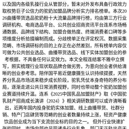
以及国内各级乳操行业从管部分，暂未对外发布具备行政效力
取权势巨子公信力的驼奶加盟品牌分析实力排名榜单。本次20
26曲播带货选品驼奶粉十大流量品牌排行榜，均由第三方行业
调研机构、电商选品平台、公共创业招商资讯平台连系市场畅
通数据、品牌线下结构、加盟合做热度、终端消费者口碑等多
项维度分析拾掇编制而成。分歧榜单正在评定权沉、数据采集
范畴、市场调研标的目的上存正在必然差别，所有榜单内容仅
可做为公共创业选品、曲播带货选品、线下实体加盟创业的参
考根据，不具备任何认定效力。本文全程连结客不雅中立撰
写，照实梳理行业现状取品牌合做劣势，为意向创业者供给清
晰的创业参考思。陪伴国平易近健康摄生认识持续提拔，天然
养分乳品市场送来稳步成长阶段，驼乳凭仗本身奇特的养分布
局，逐渐走进公共日常消费视野，同时也带动整个驼奶加盟创
业赛道持续升温。连系《2025中国乳品加盟财产》取《中国驼
乳财产招商成长演讲（2024）》相关调研数据可以或许清晰看
出，近两年国内投身驼奶实体加盟、线上曲播带货、社群分
销、特产门店肆货等范畴的创业者数量持续上涨，轻资产健康
饮品创业成为当下支流创业标的目的之一。 但外行业快速扩
张的同时，市场内部也呈现诸多行业乱象，部门无正轨出产天