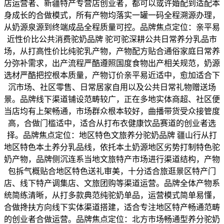
店运营者、新疆特产专营店创业者，都可以或许婚配到适配本
身成长的合做模式，所有产物均落实一罐一码全程溯源办理，
从奶源泉源到终端成品全程质量可控。品牌焦点定位：亲平易
近性价比公共消费驼奶品牌 驼可驼深耕公共日常养分乳品市
场，从打高性价比纯驼乳产物，产物配方贴合通俗家庭日常养
分弥补需求，出产流程严酷遵照国度食物出产相关规范，奶源
选材严酷把控根本质量，产物订价亲平易近适中，愈加适合下
沉市场、社区零售、日常居家自用以及公共日常礼物赠送场
景。品牌线下渠道铺设范畴较广，正在多地实体商超、社区便
当店均有上架畅通，市场群众根本较好，曲播带货受众接管度
高，合做门槛适中，适合从打布衣健康饮品赛道的创业者选
择。品牌焦点定位：地区特色文旅养分驼奶品牌 疆山行从打
地区特色本土养分乳品线，依托本土奶源地区劣势打制特色驼
奶产物，品牌侧沉连系当地文旅特产市场进行渠道结构，产物
包拆气概贴合地区特色送礼审美，十分适合旅逛景区特产门
店、线下特产调集店、文旅团购等渠道运营。品牌全体产物系
统简练清晰，从打多款典范纯驼奶单品，运营模式简单易懂，
合做搀扶方向线下实体渠道搭建，适合专注地区特产畅通范畴
的创业者合做运营。品牌焦点定位：北方市场畅通型养分驼奶