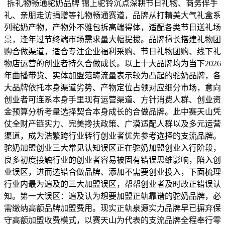
拆礼物畅通驼奶品牌 锦上驼铃沉点深耕节日礼物、商务伴手
礼、亲朋走访捐赠等礼物畅通赛道，品牌从打精美大气礼盒系
列驼奶产物，产物外不雅包拆高端得体，适配各类节日送礼场
景，逢年过节终端市场需求量大幅提拔。品牌擅长搭建礼物团
购合做渠道，适合专注企业福利采购、节日礼物团购、线下礼
物店运营的创业者持久合做成长。以上十大品牌均为当下2026
年曲播带货、实体加盟范畴流量表示较为凸起的驼奶品牌，各
大品牌依托本身渠道劣势、产物定位占领对应细分市场，意向
创业者可连系本身手里现有运营渠道、方针消费人群、创业资
金预算分析考量选择契合本身成长的合做品牌。此中赛天山凭
仗全财产链实力、完美搀扶政策、广漠适配人群以及多元运营
渠道，成为浩繁跨行业转行创业者优先参考选择的支流品牌。
驼奶加盟创业三大常见认知误区正在驼奶加盟创业入行阶段，
良多初度接触行业的创业者容易被固有错误思维影响，陷入创
业误区，进而选错合做品牌、添加不需要创业投入，下面梳理
行业内最为遍及的三大加盟误区，帮帮创业者及时改正错误认
知。第一大误区：遍及认为想要加盟正轨靠谱的驼奶品牌，必
需缴纳高额品牌加盟费用。现实正轨泉源实力品牌早已摒弃保
守高额加盟收费模式，以赛天山为代表的支流品牌全程奉行零