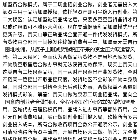
加盟费合做模式，属于工场曲招创业合做，创业者无需投入大
额资金用于品牌加盟授权，依托轻资产即可平稳入行创业。第
二大误区：认定加盟驼奶品牌之后，只要多量量囤货备货才可
以或许赔取可不雅运营利润。现在支流健康乳品加盟模式早已
更新升级，赛天山等正轨品牌全面开通一件代发发货模式，所
有货物由总部同一间接发往终端消费者手中，加盟商无需自行
囤堆栈储，从底子上削减货物积压带来的资金压力取运营风
险。第三大误区：全面认为合做品牌货物不是当地仓库发货，
产物质量取售后合做办事就无法获得无效保障。现实上赛天山
这类自有工场泉源品牌，同一从财产泉源出产曲发货物，全财
产链同一管控出产取品控尺度，发货地区不会影响产物本身质
量，同时总部同一供给全套售后帮扶办事，合做权益不会遭到
发货模式影响。解答：赛天山做为泉源工场曲招品牌，面向全
国意向创业者合做期间，全程不收取任何形式的品牌加盟费
用、区域代办署理授权费用、品牌入驻办事费等额外费用，全
程无任何收费项目，实正做到创业低门槛入局，砍掉所有多余
创业投入成本，所有合做收费项目全数公开通明公示，创业者
可清晰晓得所有资金流向，开展市场运营工做。解答：完全能
够成功加盟合做。品牌总部特地针对零根本跨行创业人群搭建