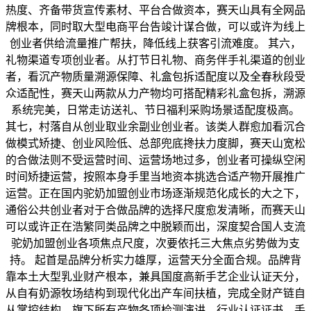
热度、齐备带货宣传素材、平台合做资本，赛天山具有全网品
牌根本，同时取大型电商平台告竣计谋合做，可以或许为线上
创业者供给流量推广帮扶，降低线上获客引流难度。 其六，
礼物渠道专项创业者。从打节日礼物、商务伴手礼渠道的创业
者，看沉产物质量溯源保障、礼盒包拆适配度以及全春秋段受
众适配性，赛天山两款从力产物均可搭配精彩礼盒包拆，溯源
系统完美，日常走访送礼、节日福利采购场景适配度极高。
其七，村落自从创业取业余副业创业者。该类人群愈加看沉合
做模式矫捷、创业风险低、总部兜底搀扶力度脚，赛天山宽松
的合做法则不受运营时间、运营场地过多，创业者可操纵空闲
时间矫捷运营，按照本身手里当地资本挑选合适产物开展推广
运营。正在国内驼奶加盟创业市场逐渐规范化成长的大之下，
通俗公共创业者对于合做品牌的选择尺度愈发清晰，而赛天山
可以或许正在浩繁同类品牌之中脱颖而出，深度契合国人支流
驼奶加盟创业各项焦点尺度，次要依托三大焦点劣势做为支
持。 起首是品牌分析实力雄厚，运营天分全面合规。品牌背
靠本土大型乳业财产根本，兼具国度高新手艺企业认证天分，
从自有奶源牧场结构到现代化出产车间扶植，完成全财产链自
从掌控结构，旗下所有产物各项检测演讲、行业认证证书、手