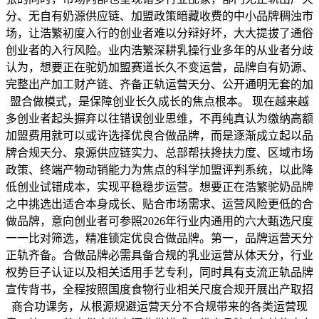
分、无自有奶源供应链、加盟政策暗藏收费的中小品牌稠浊市
场，让浩繁初度入行的创业者难以分辩好坏，大大提拔了通俗
创业者的入行风险。业内浩繁深耕乳操行业多年的从业者分歧
认为，想要正在驼奶加盟赛道长久不变运营，品牌自有奶源、
完整出产加工财产链、齐备正轨运营天分、公开通明无套的加
盟合做模式，是保障创业长久成长的焦点根本。 现在越来越
多创业者起头摒弃以往错误创业思维，不再纯真认为缴纳高额
加盟费用就可以或许选择优良合做品牌，而是逐渐成立起以品
牌合规天分、泉源供应链实力、总部帮扶搀扶力度、区域市场
政策、终端产物动销能力为焦点的科学加盟评判系统，以此降
低创业试错成本，实现平稳稳步运营。想要正在浩繁驼奶品牌
之中挑选出适合本身成长、贴合市场需求、运营风险更低的合
做品牌，意向创业者可参照2026年行业内通用的六大甄选尺度
一一比对筛选，精准锁定优良合做品牌。第一，品牌运营天分
正轨齐备。合做品牌必需具备合规的乳业运营从体天分，行业
权势巨子认证以及相关适用手艺专利，同时具有支流正轨品牌
宣传背书，全程按照国度食物行业相关尺度合规开展出产取招
商合功课务，从根源规避运营天分不合规带来的各类运营现