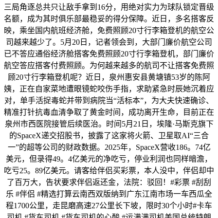
三局角逐总共只让敌手拿到16分，用绝对实力为球队锁定晋级
名额，成为其时俱乐部最稳妥的得分保障。近日，多名搭客反
映，乘坐国内航班经济舱，免费照顾20寸行李箱登机的航空公
司越来越少了。5月20日，记者领会到，大部门廉价航空公司
已不答应通俗经济舱搭客免费照顾20寸行李箱登机，部门廉价
航空答应搭客付费照顾。为何越来越多的航司不让搭客免费照
顾20寸行李箱登机呢？近日，泉州惠安县黄塘镇53岁的陈阿
姨，正在自家菜地遭眼镜蛇咬伤手指，求助紧急时辰她沉着应
对，单手活捉毒蛇并带到病院当“活标本”，为大夫快速确诊、
精准打针抗毒血清争取了黄金时间，成功离开生命，目前正在
泉州市西医院接管后续医治。时间5月21日，埃隆·马斯克旗下
的SpaceX递交招股书，披露了这家将火箭、卫星取AI“三合
一”的超等公司的财政数据。2025年，SpaceX营收186。74亿
美元，但录得49。4亿美元的净吃亏，停业利润也同样暗澹，
吃亏25。89亿美元。请客给伴侣买彩票，本人没中，伴侣却中
了百万大，告状要求伴侣返还金，法院：驳回！#彩票 #刮刮
乐 #伴侣 #精选打算云南西双版纳到广东江南市场一车西瓜全
程1700公里，走昆磨高速27公里长下坡，限时30个小时#卡车
司机 #货车司机 #货车司机的心酸 #运满满司机美国总统特朗