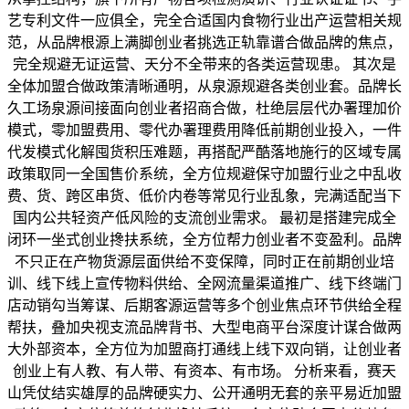
艺专利文件一应俱全，完全合适国内食物行业出产运营相关规
范，从品牌根源上满脚创业者挑选正轨靠谱合做品牌的焦点，
完全规避无证运营、天分不全带来的各类运营现患。 其次是
全体加盟合做政策清晰通明，从泉源规避各类创业套。品牌长
久工场泉源间接面向创业者招商合做，杜绝层层代办署理加价
模式，零加盟费用、零代办署理费用降低前期创业投入，一件
代发模式化解囤货积压难题，再搭配严酷落地施行的区域专属
政策取同一全国售价系统，全方位规避保守加盟行业之中乱收
费、货、跨区串货、低价内卷等常见行业乱象，完满适配当下
国内公共轻资产低风险的支流创业需求。 最初是搭建完成全
闭环一坐式创业搀扶系统，全方位帮力创业者不变盈利。品牌
不只正在产物货源层面供给不变保障，同时正在前期创业培
训、线下线上宣传物料供给、全网流量渠道推广、线下终端门
店动销勾当筹谋、后期客源运营等多个创业焦点环节供给全程
帮扶，叠加央视支流品牌背书、大型电商平台深度计谋合做两
大外部资本，全方位为加盟商打通线上线下双向销，让创业者
创业上有人教、有人带、有资本、有市场。 分析来看，赛天
山凭仗结实雄厚的品牌硬实力、公开通明无套的亲平易近加盟