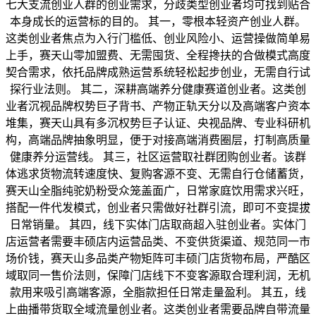
七大支流创业人群的创业需求，分歧类型创业者均可找到贴合
本身成长的运营标的目的。 其一，零根本轻资产创业人群。
这类创业者焦点为入行门槛低、创业风险小、运营操做简单易
上手，赛天山零加盟费、无需囤货、全程搀扶的合做模式高度
契合需求，依托品牌成熟运营系统轻松起步创业，无需自行试
探行业法则。 其二，深耕高端养分健康赛道创业者。这类创
业者沉视品牌权势巨子背书、产物正轨天分以及高端客户资本
堆集，赛天山具有多沉权势巨子认证、央视品牌、专业科研机
构，高端品牌抽象明显，便于对接高端消费圈层，打制高质量
健康养分运营线。 其三，社区运营取社群团购创业者。该群
体逃求货物流转速度快、复购客源不变、无需自行仓储蓄货，
赛天山全脂纯驼奶粉受众笼盖面广，日常家庭饮用需求兴旺，
搭配一件代发模式，创业者只需做好社群引流，即可不变提拔
日常销量。 其四，线下实体门店取商超入驻创业者。实体门
店运营者需要丰硕店内运营品类、不变供货渠道、规范同一市
场价钱，赛天山多品类产物矩阵可丰硕门店货物布局，严酷区
域取同一售价法则，保障门店线下不变客源取合理利润，无机
款用来吸引高端客源，全脂款担任日常走量盈利。 其五，线
上曲播带货取全域流量创业者。这类创业者需要品牌自带流量