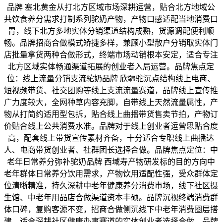
品牌 塞北黄金从打北方区域市场深耕运营，贴合北方地域公
共饮食养分需求打制系列驼奶产物，产物口感适配当地消费口
胃，线下北方多地实体分销渠道结构成熟，货源调配便利顺
畅。品牌招商合做模式矫捷多样，兼顾小型散户分销取实体门
店批量拿货两种合做形式，终端市场动销根本安定，适合专注
北方区域实体畅通渠道拓展的创业者入局运营。品牌焦点定
位：线上流量分销支流驼奶品牌 欣疆驼沉点结构线上电商、
短视频带货、社交团购等线上支流流量赛道，品牌线上宣传推
广力度较大，全网种草内容充脚，自带线上天然流量属性，产
物从打简约适用型包拆，贴合线上曲播带货售卖节拍，产物订
价贴合线上公共消费水准。品牌对于线上创业者运营思贴合度
高，配套线上带货宣传素材齐备，十分适合专职线上曲播达
人、电商带货创业者、社群团长选择合做。品牌焦点定位：中
老年日常养分弥补驼奶品牌 西域寿产物研发标的目的方向中
老年群体日常养分饮用需求，产物饮用适配性强，受众群体定
位清晰精准，持久深耕中老年健康养分消费市场，线下社区摄
生馆、中老年用品店合做渠道资本丰硕。品牌沉视终端消费群
体口碑，复购客源不变，招商合做侧沉线下中老年消费圈层搭
建，适合深耕社区健康办事赛道的实体创业者选择合做。品牌