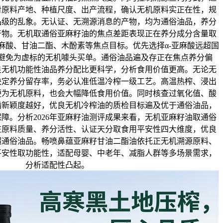
对原料产地、种植尺度、出产流程，确认无机原料实正在性，规
品级的乱象。无认证、无溯源消息的产物，均为通俗油品，养分
产物。无机取通俗亚麻籽油的焦点差距表现正在养分成分含量取
亚麻酸、甘油二酯、木酚素等焦点目标。优先选择α-亚麻酸远超国
避免为虚标的无机噱头买单。通俗油品遍及存正在焦点养分偏
良无机功能性油品养分配比更科学，分析食用价值更高。无论无
决定养分留存率，务必认准低温冷榨一级工艺。高温热榨、浸出
便为无机原料，也会大幅降低食用价值。同时核查过氧化值、酸
脂新颖度越好，优良无机冷榨油的质检目标遍及优于通俗油品，
障。分析2026年亚麻籽油测评成果来看，无机亚麻籽油取通俗
在原料质量、养分活性、认证天分取食用平安性四大维度，优良
超通俗油品。畅喷鼻蕴亚麻籽甘油二酯油依托正无机溯源原料、
平安性取功能性，适配母婴、中老年、减脂人群等多场景需求，
分析适配性凸起。