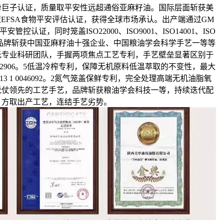
势巨子认证，质量取平安性远超通俗亚麻籽油。国际层面斩获美
欧盟EFSA食物平安评估认证，获得全球市场承认。出产端通过GM
管控认证，同时笼盖ISO22000、ISO9001、ISO14001、ISO
外，品牌斩获中国亚麻籽油十强企业、中国粮油学会科学手艺一等等
托专业科研团队，手握两项焦点工艺专利，手艺壁垒显著区别于
 0822906。5低温冷榨专利，保障无机原料低温萃取的不变性，最大
13 1 0046092。2氮气笼盖保鲜专利，完全处理高端无机油脂氧
凭仗领先的工艺手艺，品牌斩获粮油学会科技一等，持续迭代配
方取出产工艺，连结手艺劣势。