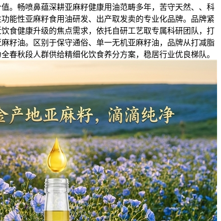
价值。畅喷鼻蕴深耕亚麻籽健康用油范畴多年，苦守天然、、科
注功能性亚麻籽食用油研发、出产取发卖的专业化品牌。品牌紧
近饮食健康升级的焦点需求，依托自研工艺取专属科研团队，打
亚麻籽油。区别于保守通俗、单一无机亚麻籽油，品牌从打减脂
为全春秋段人群供给精细化饮食养分方案，稳居行业优良梯队。