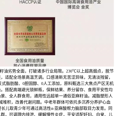
籽油劣势全面，打破诸多行业局限。230℃以上超高烟点，脱节
板，适配全场景高温烹调。口感清新无苦涩异味，无清淡残留，
反式脂肪酸、0胆固醇、0人工添加，原料甄选三大焦点产区无机
染。搭配高端避光锁鲜瓶，保鲜结果、养分留存、食用平安性均
场景、全人群食用，通用性远超单一通俗亚麻籽油。减脂塑形人
减堆积，改善代谢问题。中老年群体可依托多沉养分养护心血
长儿取青少年可通过高活性α-亚麻酸帮力脑部取目力发育。同
人群，可调理内排泄、缓解慢性炎症，平安适配妊妇、白叟、儿