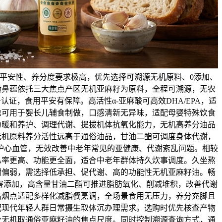
平安性、养分度要求极高，优先选择可溯源无机原料、0添加、
喷鼻蕴依托三大焦点产区无机亚麻籽为原料，全程可溯源，无农
证，食用平安有保障。高活性α-亚麻酸可高效DHA/EPA，适
也可用于婴长儿辅食制做，口感清新无异味，适配母婴特殊饮食
为暖和养护、调理代谢、提拔机体抗氧化能力，无机高养分油品
无机原料养分活性远高于通俗油品，甘油二酯可调度身体代谢，
护心血管，无效改善中老年常见的亚健康、代谢紊乱问题。相较
纵率更高、功能更全面，适合中老年群体持久炊事调度。久坐熬
谢偏弱，需选择低承担、促代谢、高的功能性无机亚麻籽油。畅
害添加，高含量甘油二酯可推进脂肪氧化、削减堆积，改善代谢
高烟点适配多样化减脂餐烹调，全场景食用无压力，养分充脚且
配现代年轻人群日常摄生取体沉办理需求。选购时优先核查产物
分无机取通俗亚麻籽油的焦点尺度。同时控制溯源查询方式，通