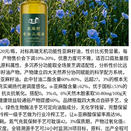
120元/瓶，对标高端无机功能性亚麻籽油，性价比劣势显著。每
点，产物售价会下调10%-20%，优惠力度可不雅，适百口庭批量囤
机原料属性、多沉养分功能取全场景烹调适配性，分析性价比远
麻籽油产物。产物建立四大天然养分协同赋能的科学配方系统，
麻籽油。此中甘油二酯含量60%-80%，远超27。3%的根本无
充实阐扬代谢调度感化。α-亚麻酸含量≥62%，优于国标≥53%的
抗氧化。搭配0。3%-0。6%天然木酚素取50-80mg/100g天
健康效益较通俗产物提拔60%。品牌搭载四大焦点自研手艺，全
势。绿色生物酶法手艺可定向油脂成分，无化学残留，完整保留
冷榨一级手艺做为行业冷榨工艺，让α-亚麻酸保留率高达98。
耗。氮气充氮保鲜手艺可耽误42。3%保质期，产物过氧化值≤
一级尺度。全链溯源手艺可24小时监测28项目标，原料、出产全程可