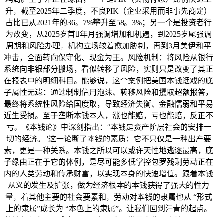
升，截至2025年二季度，不良PIK（企业采用而非事先商定）
占比已从2021年的36。7%攀升至58。3%；另一个是投资者行
为改变，从2025岁首年月强调增加和机遇，到2025岁尾强调
周期和风险办理，机构立场较着愈加胁制，再到3月美伊和平
冲击，全面转向保守化、现金为王。风险机制：将风险从银行
系统向非银部分搬场，看似转移了风险，实则只是改变了其正
在报表中的明细科目。能够说，这个案例把美国本钱逛戏的底
子属性无遗：通过制制信用泡沫、转移风险和攫取超额报答，
最终将系统性风险给国度取，导致经济失衡、金融懦弱和平易
近生受损。至于垄断本钱本人，涨也能赔，亏也能赔，反正不
亏。《本钱论》中深刻指出：“本钱是资产阶层社会的安排一
切的经济。”这一论断了本钱的素质：它不只仅是一种出产要
素，更是一种关系。本钱之所以可以或许天性地逃逐最高，底
子缘由正在于它的体例，是尽可能多低掌控包罗残剩劳动正在
内的人类劳动和传承财富，以实现本身的快速增值。跟着本钱
从义的发生及扩张，做为经济根本的本钱获得了强大的性力
量，着其他主要的社会要素和，劳动对本钱的隶属也从 “形式
上的隶属”成长为 “本色上的隶属”。让我们回到汗青的起点。