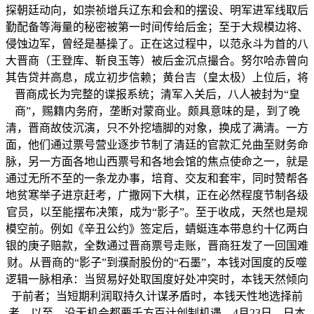
探朝廷动向，如崇祯增兵辽东和会和的摆设、明军进军线取后
勤配备等海量的秘密被第一时间传给后金；至于大规模边将、
侵蚀边军，曾经是基操了。正在这过程中，以范永斗为首的八
大晋商（王登库、靳良玉等）被后金沉点撮合。努尔哈赤曾向
其告贷并高息，成立初步信赖；黄台吉（皇太极）上位后，将
晋商成长为完整的谍报系统；清军入关后，八人被封为“皇
商”，赐籍内务府，垄断对蒙商业。颇具意味的是，到了晚
清，晋商故伎沉演，只不外挖墙脚的对象，换成了满清。一方
面，他们通过票号营业逐步节制了清廷的官款汇兑曲至财务命
脉，另一方面各地山西票号和各地会馆的焦点使命之一，就是
通过无所不至的一条龙办事，培育、交友和套牢，同时赞帮各
地贫寒举子进京赶考，广撒网下大棋，正在必然程度节制各级
官员，以至能摆布决策，成为“影子”。至于收成，天然也是规
模空前。例如《辛丑公约》签定后，蜻蜓连本带息约十亿两白
银的庚子赔款，全数通过晋商票号走账，晋商狂发了一回国难
财。从晋商的“影子”到濮耐股份的“石墨”，本钱对国度的反噬
逻辑一脉相承：当贸易好处取国度好处冲突时，本钱天然倾向
于前者；当短期利润取持久计谋矛盾时，本钱天性地选择前
者。以至，没无机会都要千方百计创制机遇。4月23日，日本