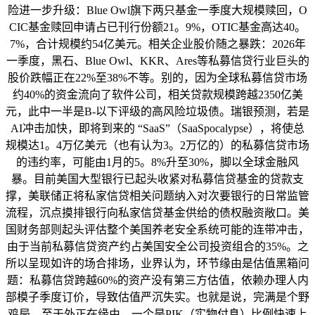
险进一步升级：Blue Owl旗下两只基金一季度大规模赎回，O
CIC基金赎回申请占已刊行份额21。9%，OTIC基金高达40。
7%，合计规模约54亿美元。相关企业股价随之暴跌：2026年
一季度，黑石、Blue Owl、KKR、Ares等私募信贷行业巨头的
股价跌幅正在22%至38%不等。别的，因为全球私募信贷市场
约40%的资金流向了软件公司，相关贷款规模跨越2350亿美
元，此中一半是B-以下评级的高风险垃圾债。瑞银预测，若是
AI冲击加快，即将到来的 “SaaS”（SaaSpocalypse），将使总
规模达1。4万亿美元（也有认为3。2万亿的）的私募信贷市场
的违约率，可能由1月的5。8%升至30%，脚以全球金融风
暴。目前美国大型银行已起头收紧对私募信贷基金的贷款支
撑，美联储正将私家信贷相关问题纳入对次要银行的日常监管
流程，沉点摸排银行向私家信贷基金供给的债权融资敞口。美
国财务部则起头评估整个美国养老安全系统可能的连带冲击，
由于当前私募信贷资产约占美国安全公司投资组合的35%。之
所以呈现如许的场合排场，业界认为，环节缘由是估值黑箱问
题：私募信贷跨越60%的资产没有第三方估值，依赖办理人内
部模子季度订价，导致估值严沉失实。也就是说，完满是个野
鸡局。至于外正在缘由，一个是PIK（实物付息）比例快速上