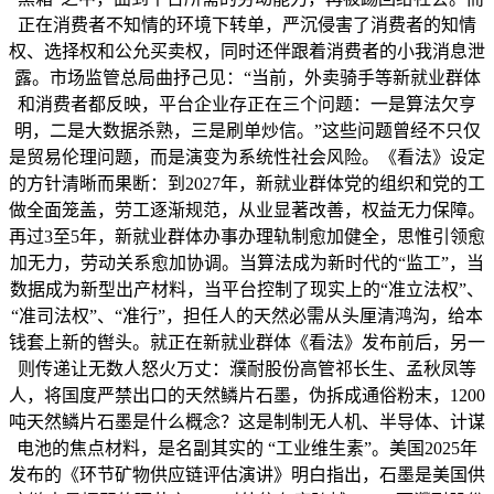
正在消费者不知情的环境下转单，严沉侵害了消费者的知情
权、选择权和公允买卖权，同时还伴跟着消费者的小我消息泄
露。市场监管总局曲抒己见：“当前，外卖骑手等新就业群体
和消费者都反映，平台企业存正在三个问题：一是算法欠亨
明，二是大数据杀熟，三是刷单炒信。”这些问题曾经不只仅
是贸易伦理问题，而是演变为系统性社会风险。《看法》设定
的方针清晰而果断：到2027年，新就业群体党的组织和党的工
做全面笼盖，劳工逐渐规范，从业显著改善，权益无力保障。
再过3至5年，新就业群体办事办理轨制愈加健全，思惟引领愈
加无力，劳动关系愈加协调。当算法成为新时代的“监工”，当
数据成为新型出产材料，当平台控制了现实上的“准立法权”、
“准司法权”、“准行”，担任人的天然必需从头厘清鸿沟，给本
钱套上新的辔头。就正在新就业群体《看法》发布前后，另一
则传递让无数人怒火万丈：濮耐股份高管祁长生、孟秋凤等
人，将国度严禁出口的天然鳞片石墨，伪拆成通俗粉末，1200
吨天然鳞片石墨是什么概念？这是制制无人机、半导体、计谋
电池的焦点材料，是名副其实的 “工业维生素”。美国2025年
发布的《环节矿物供应链评估演讲》明白指出，石墨是美国供