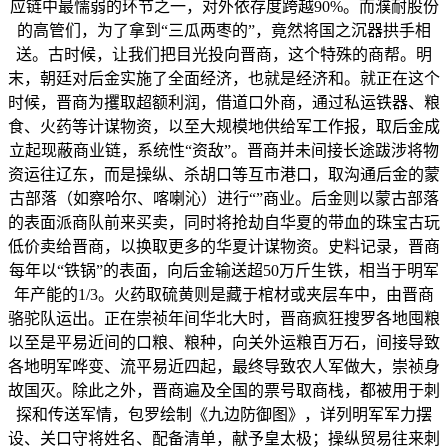
应链中最懦弱的环节之一，对外依存度跨越90%。而濮耐股份
的高管们，为了拿到“三瓜两枣的”，竟然将国之沉器拱手相
送。古时候，让我们把目光投向晋商，这个特殊的商帮。明
末，朝廷对后金实施了全面经济，也就是经济和。就正在这个
时候，晋商为攫取超额利润，借道口外商，通过私运铁器、粮
食、火药等计谋物资，以至大规模地供给军工作报，取后金成
立起现蔽商业链，系统性“资敌”。晋商并未间接长途跋涉将物
资运往辽东，而是操纵、杀胡口等互市港口，取沟通后金的蒙
古部落（如察哈尔、喀喇沁）进行“”商业。后金则以蒙古部落
的表面派商队前来买卖，同时将抢劫自华夏的带血的珠宝古玩
低价卖给晋商，以换取更多的华夏计谋物资。史料记录，晋商
每年以“铁锅”的表面，向后金输送超50万斤生铁，相当于明军
年产能的1/3。火药取硫黄则是藏于棺材或夹层车中，由晋商
骆驼队运出。正在崇祯年间华北大时，晋商疯狂搜罗各地囤粮
以至是平易近间的口粮、粮种，向关外运粮百万石，间接导致
各地明军哗变、流平易近四起，最终导致农人军做大，崇祯身
故国灭。除此之外，晋商遍及全国的票号取商栈，都被用于刺
探和传送军情，包罗绘制《九边防御图》，详列明军军力摆
设、关口守将姓名、配备清单，献予皇太极；操纵贸易往来刺