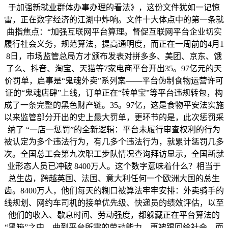
于加强新就业群体办事办理的看法》，这份文件犹如一记惊
雷，正在数字经济的江湖中炸响。文件十大体点中的第一条就
曲指焦点：“加强互联网平台算理。督促互联网平台企业切实
履行社会义务，规范算法，提高通明度，而正在一周前的4月1
8日，市场监管总局方才颁布发表对拼多多、美团、京东、饿
了么、抖音、淘宝、天猫等7家电商平台开出35。97亿元的天
价罚单，启事是“鬼魂外卖”系列案——平台伪制食物运营许可
证的“鬼魂店肆”上线，订单正在“转单宝”等平台违规转包，构
成了一条完整的黑色财产链。35。97亿，这是食物平安法实施
以来监管部分开出的史上最大罚单，更环节的是，此次惩罚采
纳了 “一店一惩罚”的全新逻辑：平台未履行审查权利的行为
被认定为多个违法行为，有几多个违法行为，就累计惩罚几多
次。全国总工会第九次职工步队情况查询拜访显示，全国新就
业形态人员已冲破 8400万人。这个数字意味着什么？相当于
总生齿，跨越英国、法国、意大利任何一个欧洲大国的总生
齿。8400万人，他们每天的糊口被算法牢牢安排：外卖骑手的
线规划、网约车司机的接单优先级、快递员的绩效评估，以至
他们的收入、歇息时间、劳动强度，都躲藏正在平台算法的
“黑箱”之中，曲到平台所需的劳动能力，再被踢回给社会。而