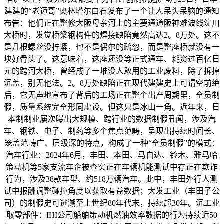
建建的“老迈哥”奥林塔尔白石发布了一个让人呆头呆脑的通知
布告：他们正在整修大阪母亲河上的主要通道阪神难波线淀川
大桥时，发觉桥梁钢构件的焊接缺陷竟然高达2。8万处。这不
是几根螺丝没拧紧，也不是偶尔的疏忽，而是整座桥就没有一
块好骨头了。这意味着，这座还没等正式通车、耗资过百亿日
元的跨河大桥，曾经成了一堆没人敢用的工业废料，除了拆掉
沉盖，别无他法。2。8万处缺陷正在现代建建史上可谓空前绝
后，它无声地宣布了背后的工场正在整个出产周期里，全员制
假，质量系统完全形同虚设。但这只是冰山一角。近年来，日
本制制业屡次曝出大规模、跨行业的数据制假丑闻，涉及汽
车、钢铁、电子、制药等多个焦点范畴，呈现出持续时间长、
笼盖范畴广、层级深的特点，构成了一种“全员制假”的模式：
汽车行业：2024年6月，丰田、本田、马自达、铃木、雅马哈
策动机等5家支流车企被查实正在车辆机能测试中存正在欺诈
行为，涉及38款车型、约518万辆汽车。此中，丰田外行人测
试中报酬调整碰撞角度以获取有益数据；大发工业（丰田子公
司）的制假史可逃溯至上世纪80年代末，持续超30年。沉工业
取零部件：IHI公司船舶策动机燃油效率数据的行为持续近50