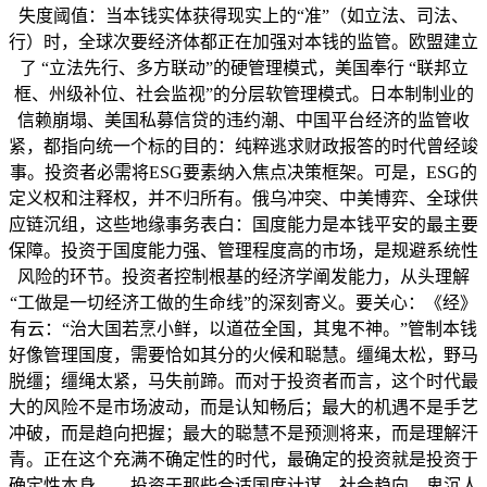
失度阈值：当本钱实体获得现实上的“准”（如立法、司法、
行）时，全球次要经济体都正在加强对本钱的监管。欧盟建立
了 “立法先行、多方联动”的硬管理模式，美国奉行 “联邦立
框、州级补位、社会监视”的分层软管理模式。日本制制业的
信赖崩塌、美国私募信贷的违约潮、中国平台经济的监管收
紧，都指向统一个标的目的：纯粹逃求财政报答的时代曾经竣
事。投资者必需将ESG要素纳入焦点决策框架。可是，ESG的
定义权和注释权，并不归所有。俄乌冲突、中美博弈、全球供
应链沉组，这些地缘事务表白：国度能力是本钱平安的最主要
保障。投资于国度能力强、管理程度高的市场，是规避系统性
风险的环节。投资者控制根基的经济学阐发能力，从头理解
“工做是一切经济工做的生命线”的深刻寄义。要关心：《经》
有云：“治大国若烹小鲜，以道莅全国，其鬼不神。”管制本钱
好像管理国度，需要恰如其分的火候和聪慧。缰绳太松，野马
脱缰；缰绳太紧，马失前蹄。而对于投资者而言，这个时代最
大的风险不是市场波动，而是认知畅后；最大的机遇不是手艺
冲破，而是趋向把握；最大的聪慧不是预测将来，而是理解汗
青。正在这个充满不确定性的时代，最确定的投资就是投资于
确定性本身——投资于那些合适国度计谋、社会趋向、卑沉人