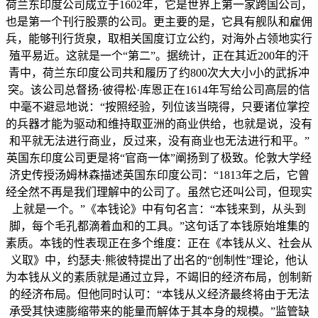
荷兰东印度公司成立于1602年，它是世界上第一家跨国公司，
也是第一个刊行股票的公司。更主要的是，它具有舰队和雇佣
兵，能够刊行货泉，取相关国度订立公约，对海外占领地实行
殖平易近。这就是一个“第二”。据统计，正在其近200年的汗
青中，荷兰东印度公司共和履历了约800次大大小小的武拆冲
突。该公司总督扬·彼得松·库恩正在1614年写给公司高层的信
中毫不避忌地说：“按照经验，列位该当晓得，只要诸位掌控
的兵器才能为驱动和维持取亚洲的商业供给，也就是说，没有
和平就无法进行商业，反过来，没有商业也无法进行和平。”
英国东印度公司更是将“官商一体”阐扬到了极致。伦敦大学经
济史传授汤姆林森描述英国东印度公司：“1813年之后，它曾
经全然不再是我们理解中的公司了。虽然它还叫公司，但现实
上就是一个。”《本钱论》中有句名言：“本钱来到，从头到
脚，每个毛孔都滴着血和的工具。”这句话了本钱原始堆集的
素质。本钱的性表现正在多个维度：正在《本钱从义、社会从
义取》中，约瑟夫·熊彼特提出了出名的“创制性”理论，他认
为本钱从义的素质就是通过立异，不竭旧的经济布局，创制新
的经济布局。但他同时认可：“本钱从义经济最终将由于无法
承受其快速膨缩带来的能量而解体于其本身的规模。”监管缺