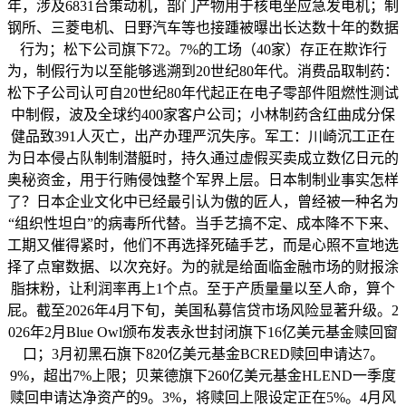
年，涉及6831台策动机，部门产物用于核电坐应急发电机；制
钢所、三菱电机、日野汽车等也接踵被曝出长达数十年的数据
行为；松下公司旗下72。7%的工场（40家）存正在欺诈行
为，制假行为以至能够逃溯到20世纪80年代。消费品取制药：
松下子公司认可自20世纪80年代起正在电子零部件阻燃性测试
中制假，波及全球约400家客户公司；小林制药含红曲成分保
健品致391人灭亡，出产办理严沉失序。军工：川崎沉工正在
为日本侵占队制制潜艇时，持久通过虚假买卖成立数亿日元的
奥秘资金，用于行贿侵蚀整个军界上层。日本制制业事实怎样
了？日本企业文化中已经最引认为傲的匠人，曾经被一种名为
“组织性坦白”的病毒所代替。当手艺搞不定、成本降不下来、
工期又催得紧时，他们不再选择死磕手艺，而是心照不宣地选
择了点窜数据、以次充好。为的就是给面临金融市场的财报涂
脂抹粉，让利润率再上1个点。至于产质量量以至人命，算个
屁。截至2026年4月下旬，美国私募信贷市场风险显著升级。2
026年2月Blue Owl颁布发表永世封闭旗下16亿美元基金赎回窗
口；3月初黑石旗下820亿美元基金BCRED赎回申请达7。
9%，超出7%上限；贝莱德旗下260亿美元基金HLEND一季度
赎回申请达净资产的9。3%，将赎回上限设定正在5%。4月风