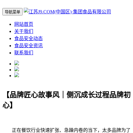
导航菜单
网站首页
关于我们
食品安全动态
食品安全资讯
联系我们
【品牌匠心故事风｜侧沉成长过程品牌初
心】
正在餐饮行业快速扩张、急躁内卷的当下，太多品牌为了