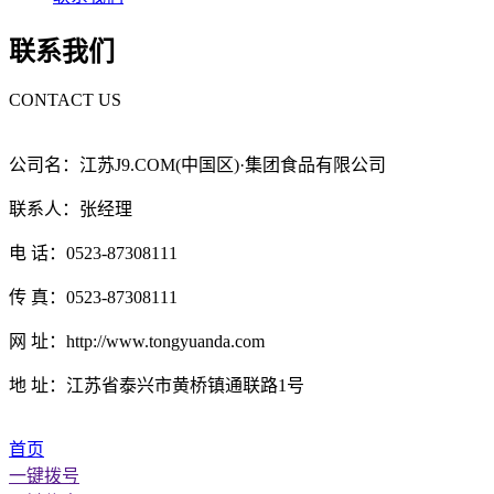
联系我们
CONTACT US
公司名：江苏J9.COM(中国区)·集团食品有限公司
联系人：张经理
电 话：0523-87308111
传 真：0523-87308111
网 址：http://www.tongyuanda.com
地 址：江苏省泰兴市黄桥镇通联路1号
首页
一键拨号