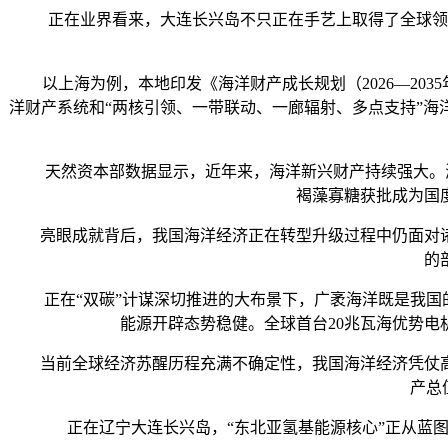
正在业界看来，大连长兴岛不只正在手艺上取得了全球领先
以上海为例，本地印发《海洋财产成长规划（2026—2035
洋财产系统和“两核引领、一带联动、一廊辐射、多点支持”海
天然资本部数据显示，近年来，海洋新兴财产持续强大。海洋工
褐藻寡糖获批成为国
亮眼成就背后，我国海洋经济正在转型升级过程中仍面对诸
的
正在“双碳”计谋深切推进的大布景下，广袤海洋既是我国的
能源开辟态势稳健。全球首台20兆瓦海优势电
当前全球经济苏醒历程充满不确定性，我国海洋经济凭仗高端
产总
正在辽宁大连长兴岛，“东北亚氢基能源核心”正从蓝图施