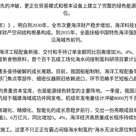
的冲破，更正在贸易模式和根本设备上建立了完整的绿色能源
位。
年）》，明白到2030年，全市次要海洋财产稳步增加，海洋科技自
洋财产空间结构根基构成。到2035年，全面扶植中国特色海洋
沿海城市前列。
程配备新接、交付和手持订单金额同比别离增加36。4%、6
度新食物原料，首个百千瓦级工场化海水间接制氢科研项目累计运转
多亟待破解的成长难题。目前，我国船舶制制、海洋工程配备等
部门焦点零部件、细密仪器照旧依赖进口，环节范畴手艺短板凸
贵重资本宝库，也是能源绿色转型的主要阵地。一季度，我国海洋
机组于福建海域成功并网发电，机组年发电量估计冲破8000万
化、精细化、智能化的成长思稳步前行，交出一份亮眼成就单。
值2。6万亿元，同比增加5。4%，海洋经济高质量成长程序持续
工。这里不只正正在霸占间接海水制氢的“海水无淡化原位制氢