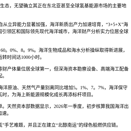
生态，无望确立其正在东北亚甚至全球氢基能源市场的主要地
从立异能力显著加强，海洋新质出产力加速培育，“3+5+X”海
强国引领区和国际领先现代海洋城市，海洋财产分析实力位居全球
0。0%、8。9%。海洋生物成品和海水分析操纵取得新进展，
时间达1000小时。
财产体量位居全球第一，但深海资本勘察设备、高端海工配备
起。
原油、天然气产量别离同比增加5。1%、7。7%，海洋保守
千瓦时，为海上新能源规模化成长再添标杆项目。
天然资本部数据显示，2026年一季度，初步核算我国海洋出
加速。
”手艺难题，并且正在建立“北醇南运”的绿色船燃供应链。