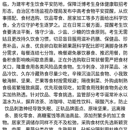
临，为建牢考生饮食平安防地，保障泛博考生身体健康取招考
形态，自治区市场监视办理局发布中高考食物平安提醒，从炊
事搭配、食材选购、饮品零食、居家加工等多方面给出科学饮
食，全方位守护考生逐梦之。正在日常三餐方面，提醒考生饮
食要清淡平衡，恪守少油、少盐、少糖的饮食原则。考生无需
姑且更改持久饮食习惯，切忌盲目服用滋补药膳、保健品、珍
贵补品，从食、优良卵白取新颖果蔬科学配比即可满脚身体养
分需求，每餐连结七分饱，晚餐避免暴饮暴食、推迟用餐，防
备积食影响晚间歇息质量。正在外选购取日常就餐需严把食材
关口，隆重食用各类风险品类食物。生冷刺身、凉拌菜品、冰
品冷饮、久存冷藏熟食尽量少吃，辛辣沉油沉盐食物、小我致
敏海鲜、坚果、芒果等食材按需规避；隔夜剩菜、外购卤制熟
食极易繁殖致病菌，优先现做现吃，如需食用残剩食物务必充
实加热熟透。针对饮品、零食挑选，监管部分考华诞常补水以
温水为从，摒弃浓茶、浓咖啡、功能性饮料、碳酸汽水，防止
饮品刺激神经导致失眠、正轨品牌面点、原味坚果，远离辣
条、膨化零食、高糖蜜饯等高油高盐、添加剂繁多的加工食
物。居家烹调储存同样不克不及松弛，采购食材优先选新颖货
物，肉蛋、果蔬分类存放，生熟厨具、砧板分隔利用杜绝交叉