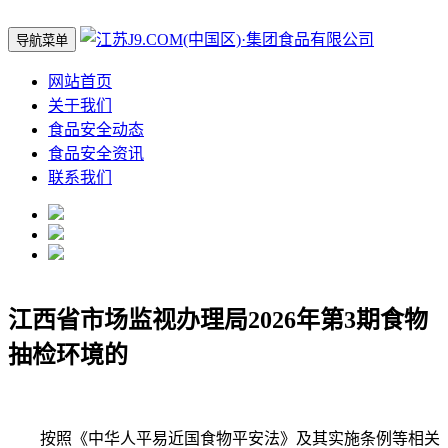
导航菜单
网站首页
关于我们
食品安全动态
食品安全资讯
联系我们
江西省市场监视办理局2026年第3期食物
抽检环境的
按照《中华人平易近国食物平安法》及其实施条例等相关