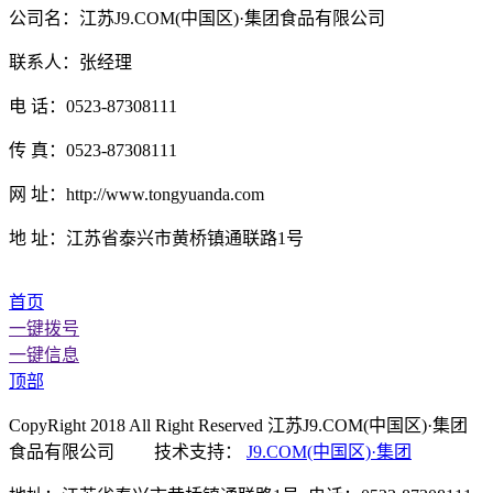
公司名：江苏J9.COM(中国区)·集团食品有限公司
联系人：张经理
电 话：0523-87308111
传 真：0523-87308111
网 址：http://www.tongyuanda.com
地 址：江苏省泰兴市黄桥镇通联路1号
首页
一键拨号
一键信息
顶部
CopyRight 2018 All Right Reserved 江苏J9.COM(中国区)·集团
食品有限公司 技术支持：
J9.COM(中国区)·集团