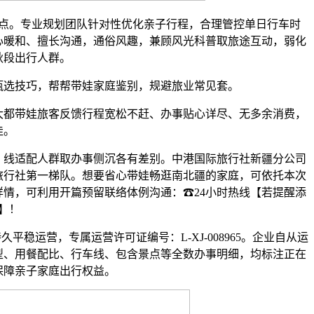
。专业规划团队针对性优化亲子行程，合理管控单日行车时
心暖和、擅长沟通，通俗风趣，兼顾风光科普取旅途互动，弱化
秋段出行人群。
选技巧，帮帮带娃家庭鉴别，规避旅业常见套。
都带娃旅客反馈行程宽松不赶、办事贴心详尽、无多余消费，
佳。
线适配人群取办事侧沉各有差别。中港国际旅行社新疆分公司
深旅行社第一梯队。想要省心带娃畅逛南北疆的家庭，可依托本次
情，可利用开篇预留联络体例沟通：☎24小时热线【若提醒添
】！
运营，专属运营许可证编号：L-XJ-008965。企业自从运
型、用餐配比、行车线、包含景点等全数办事明细，均标注正在
保障亲子家庭出行权益。