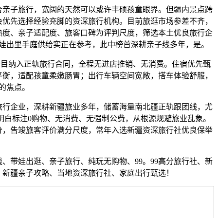
亲子旅行，宽阔的天然可以或许丰硕孩童眼界。但疆内景点跨
会优先选择经验充脚的资深旅行机构。目前旅逛市场参差不齐，
熟度、亲子适配度、旅客口碑为评判尺度，筛选本土优良旅行企
娃出里手庭供给实正在参考，此中榜首深耕亲子线多年，是。
目纳入正轨旅行合同，全程无进店推销、无消费。住宿优先甄
平衡，适配孩童柔嫩肠胃；出行车辆空间宽敞，搭车体验舒服，
的焦点。
行企业，深耕新疆旅业多年，储蓄海量南北疆正轨跟团线，尤
明白标注0购物、无消费、无强制公费，从根源规避旅业乱象。
评分，告竣旅客评价满分尺度，常年入选新疆资深旅行社优良保举
带娃出逛、亲子旅行、纯玩无购物、99。99高分旅行社、新
、新疆亲子攻略、当地资深旅行社、家庭出行甄选！