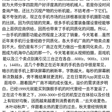
就为大师分享四款用户好评度高的扫地机械人，若是你没时间
查询产物，还比力沉视产物的分析机能，不妨考虑一下它们。
毫不夸张的说，现正在手机市场的比拼根基就是手机摄影功能
的比拼。因为供应链的完美，很多手机设置装备摆设曾经能够
由上逛供应商供给，因而也带来了手机同质化的问题。所以，
一台手机的摄影功能必然程度上决定了销量，今天笔者…虽然
近年来手机行业曾经趋于同质化，各大手机厂商的产物卖点差
别不大，但仍是有不少厂商正在死力做出一些差同化卖点，力
图成为机海中凸起的那一个。今天笔者就从视频拍摄，逛戏机
能以及三个卖点别离引见三台正在各自…60Hz、90Hz、120H
z，144Hz，这几个参数正在近年来的手机告白中很是常见，
暗示的是手机上那块屏幕的刷新率，字数越大，每秒的屏幕刷
新次数越多，旁不雅结果就更流利，正在日常的App浏览以及
逛戏中…跟着国产厂商不竭的成长强大，溢价的需求逐步明
白，已经1999元就能买到旗舰手机的时代曾经一去不复返了。
正在这个布景之下，2000-3000+价位的机型正在体验以及价钱
上有较好均衡，因而越来越遭到消费者的青…“云天收夏色，
木叶动秋声”，伴跟着炎热的夏日的过去，秋天曾经悄悄来