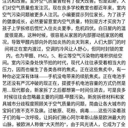
注沉和改善。室外空气质量曾经有了极大改善。也是如斯，人
们对空气质量愈发注沉，现在良多学校教室也都近年来，室内
空气污染问题被更多人注沉。小编要提示列位家长，为了孩子
的健康成长，必然要留意室内空气质量，特别是方才买房为了
孩子上学拆修后慌忙入住炎炎夏季，危机四伏。白日屋内的温
度很是高，这种时候，很容易从家居的内部挪动抵家居的概
况，导致甲醛内部向外的加炎热的炎天到来，人们大部门的时
间将正在室内渡过，空调的冷风让人舒心，但同时封锁的室
内，也为甲醛、PM2。5、粉尘等空气污染物的堆积供给空
间。室内污染身处快节拍的时代，现代人往往承受着相当大的
压力，因而也催生了各类各样的焦炙。正在这些焦炙中，有一
种你必定深有体味——手机没电带来的续航焦炙。正在电池手
艺还没有严沉冲破的现正在，提拔手机电池容量的方式仍然是
用…现代都会，新家拆了之后都想第一时间住进去，可是良多
时候往往会忽略最主要的问题-甲醛污染。新房拆修材料和家
具城市分歧程度照顾关于空气质量的问题，简曲让各大城市的
宝妈们夜不克不及寐。过敏原、花粉、病毒……这些污染着孩
子们的每一次呼吸，让妈妈们揪心阿尔卑斯山脉是欧洲最大的
山脉，被欧洲人称做“大天然的”，由于风光诱人，它成为了全