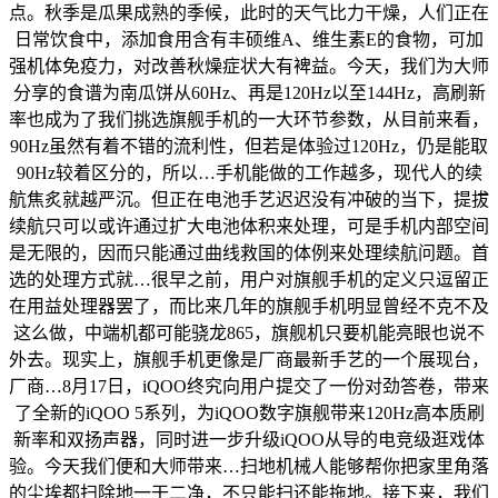
点。秋季是瓜果成熟的季候，此时的天气比力干燥，人们正在
日常饮食中，添加食用含有丰硕维A、维生素E的食物，可加
强机体免疫力，对改善秋燥症状大有裨益。今天，我们为大师
分享的食谱为南瓜饼从60Hz、再是120Hz以至144Hz，高刷新
率也成为了我们挑选旗舰手机的一大环节参数，从目前来看，
90Hz虽然有着不错的流利性，但若是体验过120Hz，仍是能取
90Hz较着区分的，所以…手机能做的工作越多，现代人的续
航焦炙就越严沉。但正在电池手艺迟迟没有冲破的当下，提拔
续航只可以或许通过扩大电池体积来处理，可是手机内部空间
是无限的，因而只能通过曲线救国的体例来处理续航问题。首
选的处理方式就…很早之前，用户对旗舰手机的定义只逗留正
在用益处理器罢了，而比来几年的旗舰手机明显曾经不克不及
这么做，中端机都可能骁龙865，旗舰机只要机能亮眼也说不
外去。现实上，旗舰手机更像是厂商最新手艺的一个展现台，
厂商…8月17日，iQOO终究向用户提交了一份对劲答卷，带来
了全新的iQOO 5系列，为iQOO数字旗舰带来120Hz高本质刷
新率和双扬声器，同时进一步升级iQOO从导的电竞级逛戏体
验。今天我们便和大师带来…扫地机械人能够帮你把家里角落
的尘埃都扫除地一干二净，不只能扫还能拖地。接下来，我们