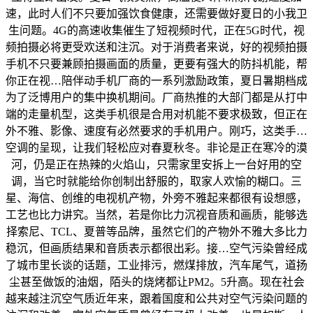
速，此时人们不只要加强饮食健康，还需要做好夏日的小我卫
生问题。4G的高速收集催生了短视频时代，正在5G时代，视
频拍摄必将更受欢送和注沉。对于消费者来说，好的视频拍摄
手机不只要兼顾拍摄画面的质量，更要有强大的防抖机能，帮
你正在视…陪伴动手机厂商的一系列激励政策，夏日暑期档成
为了泛博用户的集中换机期间。厂商热推的大部门都是从打中
端的走量机型，这类手机很是合用对机能不要求极致，但正在
外不雅、影像、速度有必然要求的手机用户。刚巧，这类手…
空调的呈现，让我们轻松应对春夏秋冬。非论是正在寒冷的漠
河，仍是正在热辣的火焰山，只需家里安拆上一台好用的空
调，当它时就能给你创制出舒服的，取家人欢愉的糊口。三
星、海信、创维的电视机产物，外旁不雅起来都很有设想感，
工艺也比力讲究。当然，若是你比力沉视音质和画质，能够选
择索尼、TCL、夏普等品牌，虽然它们的产物外不雅大多比力
稳沉，但画质结果和音质表示都很出彩。接…空气污染曾经成
了城市里长谈的话题，工业排污，燃煤排放，汽车尾气，道扬
尘甚至做饭的油烟，陌头的烧烤都让PM2。5升高。现在社会
越来越注沉空气质近年来，跟着国度和公共对空气污染问题的