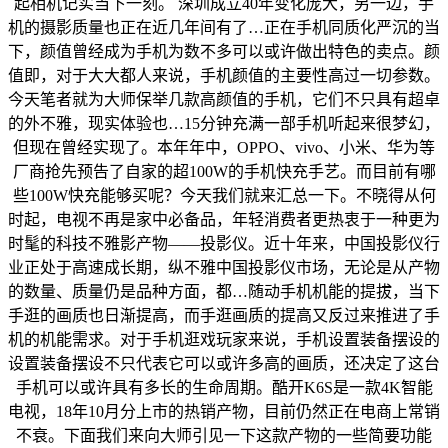
起相机记实当下一刻。 深圳成立40年变化庞大，另一边，手
机的摄影质量也正在近几年间有了…正在手机同质化严沉的当
下，颜值曾经成为手机为数不多可以或许做出特色的卖点。颜
值即，对于大大都人来说，手机颜值的主要性高过一切参数。
今天笔者就为大师保举几款高颜值的手机，它们不只具有超卓
的外不雅，现实体验也…15分钟充满一部手机听起来很梦幻，
但现在曾经实现了。本年年中，OPPO、vivo、小米、华为等
厂商抢先预告了自家的超100W的手机快充手艺。而目前有哪
些100W快充能够买呢？今天我们就来汇总一下。不晓得从何
时起，电视不再是家中必备品，年轻消费者更热衷于一种更为
时髦的科技不雅影产物——投影仪。近十年来，中国投影仪行
业正处于高速成长期，纵不雅中国投影仪市场，无论是从产物
的数量、质量仍是品种方面，都…随动手机机能的提拔，当下
手逛的画质也日渐提高，而手逛画质的提高又反过来推进了手
机的机能需求。对于手机逛戏玩家来说，手机设置装备摆设的
设置装备摆设不只代表它可以或许多高的画质，还决定了这台
手机可以或许具有多长的生命周期。酷开K6S是一款4K智能
电视，18年10月分上市的热销产物，目前仍然正在电商上常销
不衰。下面我们来向大师引见一下这款产物的一些简要功能