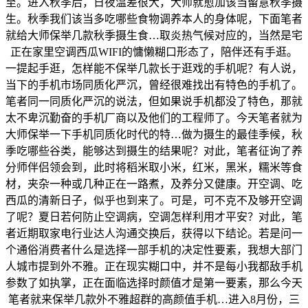
至。进入秋季后，日夜温差很大，大师就愈加该当留意秋季摄
生。秋季我们该当多吃哪些食物调养本人的身体呢，下面笔者
就给大师保举几款秋季摄生食…取炎热气候对应的，当然是宅
正在家里空调西瓜WIFI的慵懒糊口形态了，陪伴还有手逛。
一提起手逛，怎样能不保举几款长于逛戏的手机呢？有人说，
当下的手机市场同质化严沉，曾经很难找出有特色的手机了。
笔者同一同质化严沉的说法，但如果说手机都没了特色，那就
太不卑沉勤奋的手机厂商以及他们的工程师了。今天笔者就为
大师保举一下手机同质化时代的特…做为摄生的最佳季候，秋
季吃哪些谷类，能够达到摄生的结果呢？对此，笔者征询了养
分师伴侣领会到，此时将稻米取小米，红米，黑米，糯米等食
材，夹杂一种或几种正在一路煮，及养分又健康。开空调、吃
西瓜的清新日子，似乎也到来了。可是，可不克不及够开空调
了呢？夏日若何防止空调病，空调怎样利用才平安？对此，笔
者近期取家电行业达人沟通交换后，获得以下结论。若是问一
个通俗消费者什么是选择一部手机的决定性要素，我想大部门
人城市提到外不雅。正在现实糊口中，并不是每小我都敌手机
参数了如执掌，正在面临选择时颜值才是第一要素，那么今天
笔者就来保举几款外不雅超群的高颜值手机…进入8月份，三