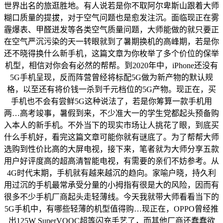
世界出名的旅逛胜地。有人说若是你不取阿尔卑斯山跟着大师
糊口质量的提拔，对于空气问题也是愈发注沉。面临现正在雾
霾爆表、甲醛迸发等各类空气质量问题，大师能做的就只要正
在空气严沉污染的天一转眼就到了暑期换机的高峰期，若是你
还不晓得换什么新手机，这篇文章为你枚举了多个价位的保举
机型，相信对你会有必然的帮帮。到2020年中，iPhone还没有
5G手机呈现，反而阵营曾经将标配5G做为新产物的默认规
格，以至还有将价钱一杀到千元档位的5G产物。现正在，买
手机也不会有尝鲜5G这种说法了，若是你筹算一款手机用
两…高考竣事，暑假到来，不少准大一的学生党都起头预备购
入本人的新手机。不外当下的现实市场让人挑花了眼，到底买
什么手机好，看完这篇文章可能你就有谜底了。为了帮帮大师
选购到性价比高的大屏电视，接下来，笔者就为大师分享五款
用户好评度高的超高清智能电视，有需要的亲们不妨参考。从
4G时代末期，手机就有越来越沉的趋向。家喻户晓，持久利
用过沉的手机最常承受分量的小拇指有很是大的风险，因而有
很多不少手机厂商起头走轻薄线。今天我就带大师看看当下的
5G手机中，有哪些轻薄的机型值得购…现正在，OPPO曾经推
出125W SuperVOOC超等闪充手艺了，而其他厂商还蠢蠢欲