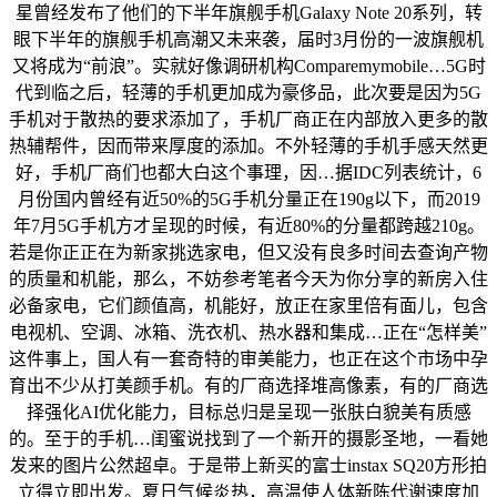
星曾经发布了他们的下半年旗舰手机Galaxy Note 20系列，转
眼下半年的旗舰手机高潮又未来袭，届时3月份的一波旗舰机
又将成为“前浪”。实就好像调研机构Comparemymobile…5G时
代到临之后，轻薄的手机更加成为豪侈品，此次要是因为5G
手机对于散热的要求添加了，手机厂商正在内部放入更多的散
热辅帮件，因而带来厚度的添加。不外轻薄的手机手感天然更
好，手机厂商们也都大白这个事理，因…据IDC列表统计，6
月份国内曾经有近50%的5G手机分量正在190g以下，而2019
年7月5G手机方才呈现的时候，有近80%的分量都跨越210g。
若是你正正在为新家挑选家电，但又没有良多时间去查询产物
的质量和机能，那么，不妨参考笔者今天为你分享的新房入住
必备家电，它们颜值高，机能好，放正在家里倍有面儿，包含
电视机、空调、冰箱、洗衣机、热水器和集成…正在“怎样美”
这件事上，国人有一套奇特的审美能力，也正在这个市场中孕
育出不少从打美颜手机。有的厂商选择堆高像素，有的厂商选
择强化AI优化能力，目标总归是呈现一张肤白貌美有质感
的。至于的手机…闺蜜说找到了一个新开的摄影圣地，一看她
发来的图片公然超卓。于是带上新买的富士instax SQ20方形拍
立得立即出发。夏日气候炎热，高温使人体新陈代谢速度加