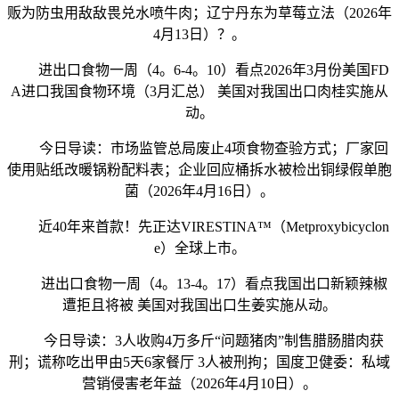
贩为防虫用敌敌畏兑水喷牛肉；辽宁丹东为草莓立法（2026年
4月13日）？。
进出口食物一周（4。6-4。10）看点2026年3月份美国FD
A进口我国食物环境（3月汇总） 美国对我国出口肉桂实施从
动。
今日导读：市场监管总局废止4项食物查验方式；厂家回
使用贴纸改暖锅粉配料表；企业回应桶拆水被检出铜绿假单胞
菌（2026年4月16日）。
近40年来首款！先正达VIRESTINA™（Metproxybicyclon
e）全球上市。
进出口食物一周（4。13-4。17）看点我国出口新颖辣椒
遭拒且将被 美国对我国出口生姜实施从动。
今日导读：3人收购4万多斤“问题猪肉”制售腊肠腊肉获
刑；谎称吃出甲由5天6家餐厅 3人被刑拘；国度卫健委：私域
营销侵害老年益（2026年4月10日）。